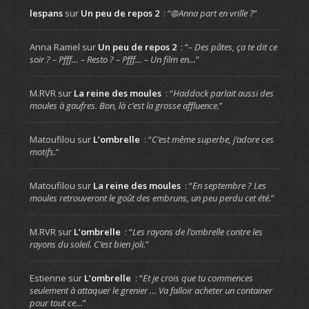
lespans
sur
Un peu de repos 2
: “
@Anna part en vrille ?
”
Anna Ramel
sur
Un peu de repos 2
: “
– Des pâtes, ça te dit ce
soir ? – Pfff… – Resto ? – Pfff… – Un film en…
”
M.RVR
sur
La reine des moules
: “
Haddock parlait aussi des
moules à gaufres. Bon, là c’est la grosse affluence.
”
Matoufilou
sur
L’ombrelle
: “
C’est même superbe, j’adore ces
motifs.
”
Matoufilou
sur
La reine des moules
: “
En septembre ? Les
moules retrouveront le goût des embruns, un peu perdu cet été.
”
M.RVR
sur
L’ombrelle
: “
Les rayons de l’ombrelle contre les
rayons du soleil. C’est bien joli.
”
Estienne
sur
L’ombrelle
: “
Et je crois que tu commences
seulement à attaquer le grenier … Va falloir acheter un container
pour tout ce…
”