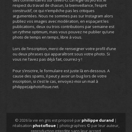
des commentaires sur celles-ci. La règle du jeu est le
respect du travail de chacun, la bienveillance, l’esprit
constructif, ce qui n’empêche pas les critiques
argumentées. Nous ne sommes pas sur Instagram alors
publiez vos images avec modération, en espaçant les
publications, deux ou trois contributions par semaine est
un rythme optimum, mais vous pouvez ne publier qu’une
photo de temps en temps, libre à vous.
Lors de l’inscription, merci de renseigner votre profil d’une
ou deux phrases qui apparaîtront sous votre photo. Si
vous ne l’avez pas déjà fait, courrez-y !
Pour s’inscrire, le formulaire est juste là en-dessous. A
cause des spams, il peut y avoir un bug lors de votre
inscription, si c’est le cas, envoyez-moi un mail à
philippe(a)photofloue.net.
© 2026 la vie en gris est proposé par
philippe durand
|
réalisation
photofloue
| photographies © par leur auteur,
reproduction interdite sans leur accord