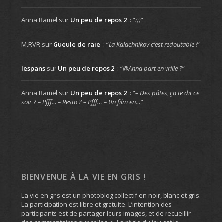
Anna Ramel
sur
Un peu de repos 2
: “
:))
”
M.RVR
sur
Gueule de raie
: “
La Kalachnikov c’est redoutable !
”
lespans
sur
Un peu de repos 2
: “
@Anna part en vrille ?
”
Anna Ramel
sur
Un peu de repos 2
: “
– Des pâtes, ça te dit ce
soir ? – Pfff… – Resto ? – Pfff… – Un film en…
”
BIENVENUE À LA VIE EN GRIS !
La vie en gris est un photoblog collectif en noir, blanc et gris.
La participation est libre et gratuite. L’intention des
participants est de partager leurs images, et de recueillir