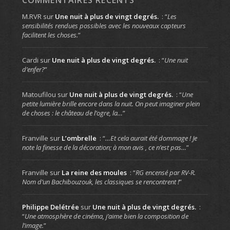
COMMENTAIRES RÉCENTS
M.RVR
sur
Une nuit à plus de vingt degrés.
: “
Les
sensibilités rendues possibles avec les nouveaux capteurs
facilitent les choses.
”
Cardi
sur
Une nuit à plus de vingt degrés.
: “
Une nuit
d’enfer?
”
Matoufilou
sur
Une nuit à plus de vingt degrés.
: “
Une
petite lumière brille encore dans la nuit. On peut imaginer plein
de choses : le château de l’ogre, la…
”
Franville
sur
L’ombrelle
: “
…Et cela aurait été dommage ! Je
note la finesse de la décoration; à mon avis , ce n’est pas…
”
Franville
sur
La reine des moules
: “
RG encensé par RV-R.
Nom d’un Bachibouzouk, les classiques se rencontrent !
”
Philippe Delétrée
sur
Une nuit à plus de vingt degrés.
:
“
Une atmosphère de cinéma, j’aime bien la composition de
l’image.
”