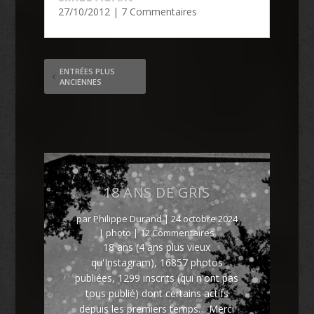
27/10/2012
| 7 Commentaires
ENTRÉES PLUS
ANCIENNES
18 ANS DE GRIS
par
Philippe Durand
|
24 octobre 2024
|
photo
| 12 Commentaires
18 ans (4 ans plus vieux
qu'Instagram), 16857 photos
publiées, 1299 inscrits (qui n'ont pas
tous publié) dont certains actifs
depuis les premiers temps… Merci