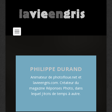
PHILIPPE DURAND
Animateur de photofloue.net et
lavieengris.com. Créateur du
magazine Réponses Photo, dans
lequel j'écris de temps à autre.