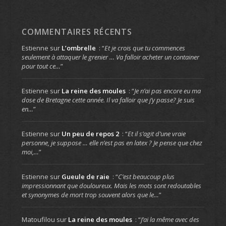
COMMENTAIRES RÉCENTS
Estienne
sur
L’ombrelle
: “
Et je crois que tu commences
seulement à attaquer le grenier … Va falloir acheter un container
pour tout ce…
”
Estienne
sur
La reine des moules
: “
Je n’ai pas encore eu ma
dose de Bretagne cette année. Il va falloir que j’y passe? Je suis
en…
”
Estienne
sur
Un peu de repos 2
: “
Et il s’agit d’une vraie
personne, je suppose … elle n’est pas en latex ? Je pense que chez
moi,…
”
Estienne
sur
Gueule de raie
: “
C’est beaucoup plus
impressionnant que douloureux. Mais les mots sont redoutables
et synonymes de mort trop souvent alors que le…
”
Matoufilou
sur
La reine des moules
: “
J’ai la même avec des