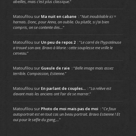
abeilles, mais c’est plus classique.
”
Matoufilou
sur
Ma nuit en cabane
: “
Nuit inoubliable ici =
harnais. Donc, pour Anna, on oublie. Ou plutôt, si j’ai bien
compris, on se contente des…
”
Matoufilou
sur
Un peu de repos 2
: “
Le carré de l’hypoténuse
a trouvé son axe. Bravo à Marie : cette souplesse me vrille le
cerveau.
”
Matoufilou
sur
Gueule de raie
: “
Belle image mais assez
terrible. Compassion, Estienne.
”
Matoufilou
sur
En parlant de couples…
: “
La relève est
devant mais les anciens ont l’air de se marrer.
”
Matoufilou
sur
Photo de moi mais pas de moi
: “
Ce faux
autoportrait est en tout cas un beau portrait. Bravo Estienne ! Et
oui pour le selfie du gang,…
”