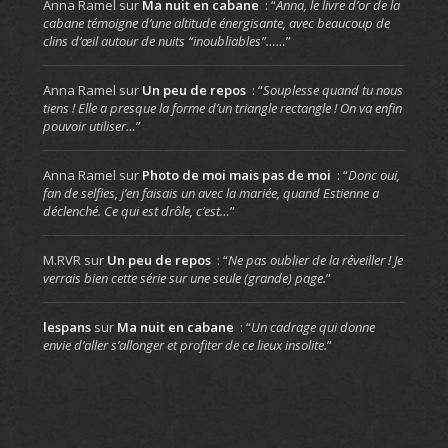
Anna Ramel
sur
Ma nuit en cabane
: “
Anna, le livre d’or de la
cabane témoigne d’une altitude énergisante, avec beaucoup de
clins d’œil autour de nuits “inoubliables”……
”
Anna Ramel
sur
Un peu de repos
: “
Souplesse quand tu nous
tiens ! Elle a presque la forme d’un triangle rectangle ! On va enfin
pouvoir utiliser…
”
Anna Ramel
sur
Photo de moi mais pas de moi
: “
Donc oui,
fan de selfies, j’en faisais un avec la mariée, quand Estienne a
déclenché. Ce qui est drôle, c’est…
”
M.RVR
sur
Un peu de repos
: “
Ne pas oublier de la réveiller ! Je
verrais bien cette série sur une seule (grande) page.
”
lespans
sur
Ma nuit en cabane
: “
Un cadrage qui donne
envie d’aller s’allonger et profiter de ce lieux insolite.
”