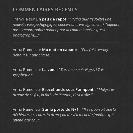
COMMENTAIRES RÉCENTS
Franville
sur
Un peu de repos
: “
Pytha qui? Peut-être une
nouvelle voie pédagogique, concernant l’enseignement ? Toujours
aussi remarquable; autant pour la contorsionniste que le
photographe,…
”
Anna Ramel
sur
Ma nuit en cabane
: “
Et… J’ai le vertige
debout sur une chaise…
”
Anna Ramel
sur
La voie
: “
Très beau noir et gris ! Très
graphique !
”
Anna Ramel
sur
Brocéliande sous Paimpont
: “
Malgré le
drame de ce feu, la forêt de Pimpon, c’est drôle !
”
Anna Ramel
sur
Sur la porte du N+1
: “
Il se pourrait que la
déchirure au centre du drap ( ou du vêtement du fantôme qui
attend que ça…
”