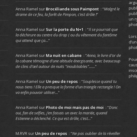
arg
publ
Anna Ramel
sur
Brocéliande sous Paimpont
: “
Malgré le
publ
drame de ce feu, la forêt de Pimpon, c’est drôle !
”
un r
phot
Anna Ramel
sur
Sur la porte du N+1
: “
Il se pourrait que
la déchirure au centre du drap ( ou du vêtement du fantôme
Lors
qui attend que ça…
”
d’un
phot
Anna Ramel
sur
Ma nuit en cabane
: “
Anna, le livre d’or de
Pour
la cabane témoigne d’une altitude énergisante, avec beaucoup
caus
de clins d’œil autour de nuits “inoubliables”……
”
insc
phil
Anna Ramel
sur
Un peu de repos
: “
Souplesse quand tu
nous tiens ! Elle a presque la forme d’un triangle rectangle ! On
va enfin pouvoir utiliser…
”
Anna Ramel
sur
Photo de moi mais pas de moi
: “
Donc
oui, fan de selfies, j’en faisais un avec la mariée, quand
Estienne a déclenché. Ce qui est drôle, c’est…
”
M.RVR
sur
Un peu de repos
: “
Ne pas oublier de la réveiller