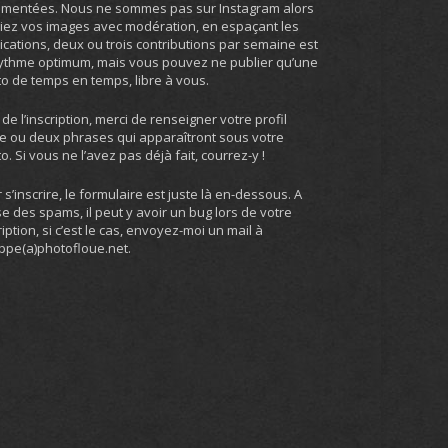
umentées. Nous ne sommes pas sur Instagram alors
iez vos images avec modération, en espaçant les
ications, deux ou trois contributions par semaine est
ythme optimum, mais vous pouvez ne publier qu’une
o de temps en temps, libre à vous.
 de l’inscription, merci de renseigner votre profil
e ou deux phrases qui apparaîtront sous votre
o. Si vous ne l’avez pas déjà fait, courrez-y !
 s’inscrire, le formulaire est juste là en-dessous. A
e des spams, il peut y avoir un bug lors de votre
ription, si c’est le cas, envoyez-moi un mail à
ippe(a)photofloue.net.