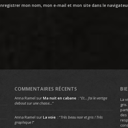
Enregistrer mon nom, mon e-mail et mon site dans le navigate
COMMENTAIRES RÉCENTS
BI
Anna Ramel
sur
Ma nuit en cabane
: “
Et… J’ai le vertige
La v
debout sur une chaise…
”
gris
part
des 
Anna Ramel
sur
La voie
: “
Très beau noir et gris ! Très
resp
graphique !
”
cons