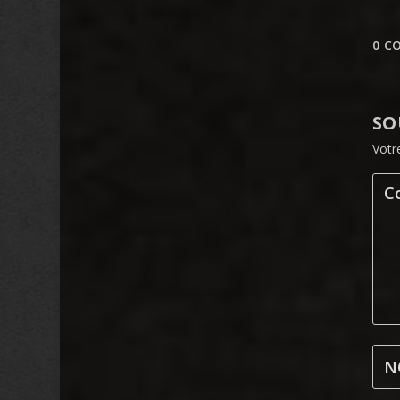
0 C
SO
Votr