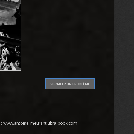
SIGNALER UN PROBLÈME
te : www.antoine-meurant.ultra-book.com