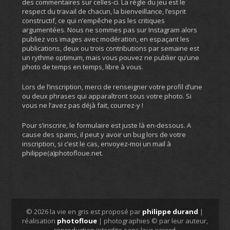
des commentaires sur celles-ci. La règle du jeu est le
respect du travail de chacun, la bienveillance, l’esprit
constructif, ce qui n’empêche pas les critiques
argumentées. Nous ne sommes pas sur Instagram alors
publiez vos images avec modération, en espaçant les
publications, deux ou trois contributions par semaine est
un rythme optimum, mais vous pouvez ne publier qu’une
photo de temps en temps, libre à vous.
Lors de l’inscription, merci de renseigner votre profil d’une
ou deux phrases qui apparaîtront sous votre photo. Si
vous ne l’avez pas déjà fait, courrez-y !
Pour s’inscrire, le formulaire est juste là en-dessous. A
cause des spams, il peut y avoir un bug lors de votre
inscription, si c’est le cas, envoyez-moi un mail à
philippe(a)photofloue.net.
© 2026 la vie en gris est proposé par
philippe durand
|
réalisation
photofloue
| photographies © par leur auteur,