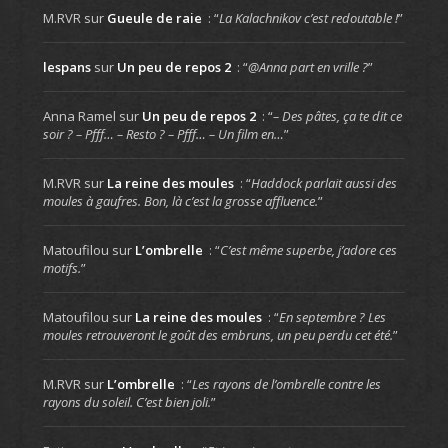
M.RVR
sur
Gueule de raie
: “
La Kalachnikov c’est redoutable !
”
lespans
sur
Un peu de repos 2
: “
@Anna part en vrille ?
”
Anna Ramel
sur
Un peu de repos 2
: “
– Des pâtes, ça te dit ce
soir ? – Pfff… – Resto ? – Pfff… – Un film en…
”
M.RVR
sur
La reine des moules
: “
Haddock parlait aussi des
moules à gaufres. Bon, là c’est la grosse affluence.
”
Matoufilou
sur
L’ombrelle
: “
C’est même superbe, j’adore ces
motifs.
”
Matoufilou
sur
La reine des moules
: “
En septembre ? Les
moules retrouveront le goût des embruns, un peu perdu cet été.
”
M.RVR
sur
L’ombrelle
: “
Les rayons de l’ombrelle contre les
rayons du soleil. C’est bien joli.
”