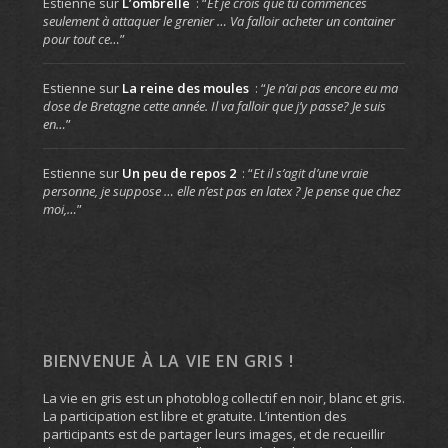
Estienne
sur
L’ombrelle
: “
Et je crois que tu commences
seulement à attaquer le grenier … Va falloir acheter un container
pour tout ce…
”
Estienne
sur
La reine des moules
: “
Je n’ai pas encore eu ma
dose de Bretagne cette année. Il va falloir que j’y passe? Je suis
en…
”
Estienne
sur
Un peu de repos 2
: “
Et il s’agit d’une vraie
personne, je suppose … elle n’est pas en latex ? Je pense que chez
moi,…
”
BIENVENUE À LA VIE EN GRIS !
La vie en gris est un photoblog collectif en noir, blanc et gris.
La participation est libre et gratuite. L’intention des
participants est de partager leurs images, et de recueillir