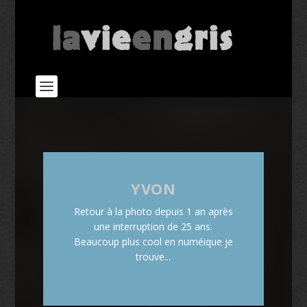
YVON
Retour à la photo depuis 1 an après
une interruption de 25 ans.
Beaucoup plus cool en numéique je
trouve...