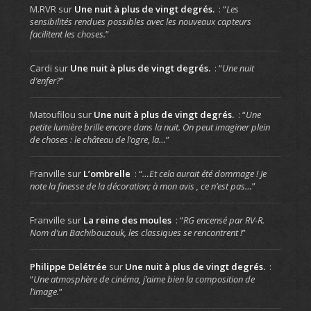
M.RVR
sur
Une nuit à plus de vingt degrés.
: “
Les
sensibilités rendues possibles avec les nouveaux capteurs
facilitent les choses.
”
Cardi
sur
Une nuit à plus de vingt degrés.
: “
Une nuit
d’enfer?
”
Matoufilou
sur
Une nuit à plus de vingt degrés.
: “
Une
petite lumière brille encore dans la nuit. On peut imaginer plein
de choses : le château de l’ogre, la…
”
Franville
sur
L’ombrelle
: “
…Et cela aurait été dommage ! Je
note la finesse de la décoration; à mon avis , ce n’est pas…
”
Franville
sur
La reine des moules
: “
RG encensé par RV-R.
Nom d’un Bachibouzouk, les classiques se rencontrent !
”
Philippe Delétrée
sur
Une nuit à plus de vingt degrés.
:
“
Une atmosphère de cinéma, j’aime bien la composition de
l’image.
”