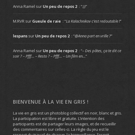
Anna Ramel
sur
Un peu de repos 2
: “
:))
”
M.RVR
sur
Gueule de raie
: “
La Kalachnikov c’est redoutable !
”
lespans
sur
Un peu de repos 2
: “
@Anna part en vrille ?
”
Anna Ramel
sur
Un peu de repos 2
: “
– Des pâtes, ça te dit ce
soir ? – Pfff… – Resto ? – Pfff… – Un film en…
”
BIENVENUE À LA VIE EN GRIS !
La vie en gris est un photoblog collectif en noir, blanc et gris.
La participation est libre et gratuite. L’intention des
participants est de partager leurs images, et de recueillir
des commentaires sur celles-ci. La règle du jeu est le
respect du travail de chacun, la bienveillance, l’esprit