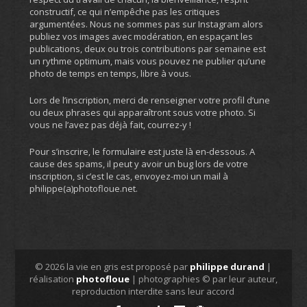
constructif, ce qui n’empêche pas les critiques
argumentées. Nous ne sommes pas sur Instagram alors
publiez vos images avec modération, en espaçant les
publications, deux ou trois contributions par semaine est
un rythme optimum, mais vous pouvez ne publier qu’une
photo de temps en temps, libre à vous.
Lors de l’inscription, merci de renseigner votre profil d’une
ou deux phrases qui apparaîtront sous votre photo. Si
vous ne l’avez pas déjà fait, courrez-y !
Pour s’inscrire, le formulaire est juste là en-dessous. A
cause des spams, il peut y avoir un bug lors de votre
inscription, si c’est le cas, envoyez-moi un mail à
philippe(a)photofloue.net.
© 2026 la vie en gris est proposé par
philippe durand
|
réalisation
photofloue
| photographies © par leur auteur,
reproduction interdite sans leur accord