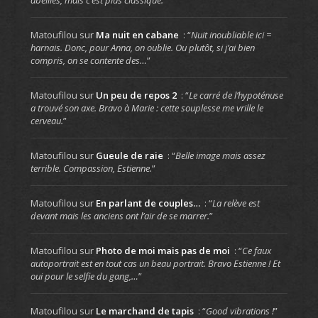
abeilles, mais c’est plus classique.
”
Matoufilou
sur
Ma nuit en cabane
: “
Nuit inoubliable ici =
harnais. Donc, pour Anna, on oublie. Ou plutôt, si j’ai bien
compris, on se contente des…
”
Matoufilou
sur
Un peu de repos 2
: “
Le carré de l’hypoténuse
a trouvé son axe. Bravo à Marie : cette souplesse me vrille le
cerveau.
”
Matoufilou
sur
Gueule de raie
: “
Belle image mais assez
terrible. Compassion, Estienne.
”
Matoufilou
sur
En parlant de couples…
: “
La relève est
devant mais les anciens ont l’air de se marrer.
”
Matoufilou
sur
Photo de moi mais pas de moi
: “
Ce faux
autoportrait est en tout cas un beau portrait. Bravo Estienne ! Et
oui pour le selfie du gang,…
”
Matoufilou
sur
Le marchand de tapis
: “
Good vibrations !
”