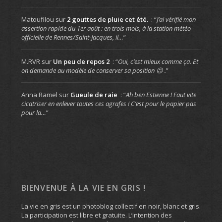
Matoufilou
sur
2 gouttes de pluie cet été.
: “
J’ai vérifié mon
assertion rapide du 1er août : en trois mois, à la station météo
officielle de Rennes/Saint-Jacques, il…
”
M.RVR
sur
Un peu de repos 2
: “
Oui, c’est mieux comme ça. Et
on demande au modèle de conserver sa position 😉 .
”
Anna Ramel
sur
Gueule de raie
: “
Ah ben Estienne ! Faut vite
cicatriser en enlever toutes ces agrafes ! C’est pour le papier pas
pour la…
”
BIENVENUE À LA VIE EN GRIS !
La vie en gris est un photoblog collectif en noir, blanc et gris.
La participation est libre et gratuite. L’intention des