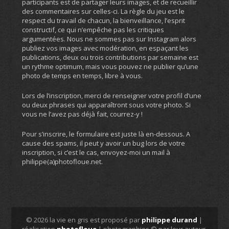
participants est de partager leurs images, et de recueillir
des commentaires sur celles-ci. La règle du jeu est le
respect du travail de chacun, la bienveillance, l’esprit
constructif, ce qui n’empêche pas les critiques
argumentées. Nous ne sommes pas sur Instagram alors
publiez vos images avec modération, en espaçant les
publications, deux ou trois contributions par semaine est
un rythme optimum, mais vous pouvez ne publier qu’une
photo de temps en temps, libre à vous.
Lors de l’inscription, merci de renseigner votre profil d’une
ou deux phrases qui apparaîtront sous votre photo. Si
vous ne l’avez pas déjà fait, courrez-y !
Pour s’inscrire, le formulaire est juste là en-dessous. A
cause des spams, il peut y avoir un bug lors de votre
inscription, si c’est le cas, envoyez-moi un mail à
philippe(a)photofloue.net.
© 2026 la vie en gris est proposé par
philippe durand
|