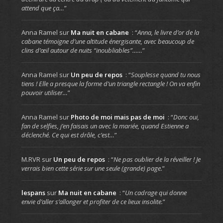
attend que ça…
”
Anna Ramel
sur
Ma nuit en cabane
: “
Anna, le livre d’or de la
cabane témoigne d’une altitude énergisante, avec beaucoup de
clins d’œil autour de nuits “inoubliables”……
”
Anna Ramel
sur
Un peu de repos
: “
Souplesse quand tu nous
tiens ! Elle a presque la forme d’un triangle rectangle ! On va enfin
pouvoir utiliser…
”
Anna Ramel
sur
Photo de moi mais pas de moi
: “
Donc oui,
fan de selfies, j’en faisais un avec la mariée, quand Estienne a
déclenché. Ce qui est drôle, c’est…
”
M.RVR
sur
Un peu de repos
: “
Ne pas oublier de la réveiller ! Je
verrais bien cette série sur une seule (grande) page.
”
lespans
sur
Ma nuit en cabane
: “
Un cadrage qui donne
envie d’aller s’allonger et profiter de ce lieux insolite.
”