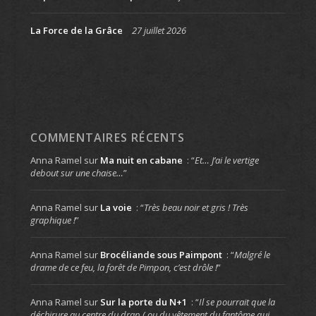
La Force de la Grâce
27 juillet 2026
COMMENTAIRES RÉCENTS
Anna Ramel
sur
Ma nuit en cabane
: “
Et… J’ai le vertige
debout sur une chaise…
”
Anna Ramel
sur
La voie
: “
Très beau noir et gris ! Très
graphique !
”
Anna Ramel
sur
Brocéliande sous Paimpont
: “
Malgré le
drame de ce feu, la forêt de Pimpon, c’est drôle !
”
Anna Ramel
sur
Sur la porte du N+1
: “
Il se pourrait que la
déchirure au centre du drap ( ou du vêtement du fantôme qui