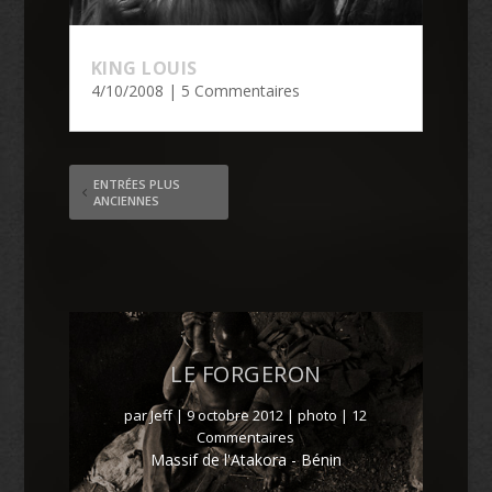
KING LOUIS
4/10/2008
| 5 Commentaires
ENTRÉES PLUS
ANCIENNES
LE FORGERON
par
Jeff
|
9 octobre 2012
|
photo
| 12
Commentaires
Massif de l'Atakora - Bénin