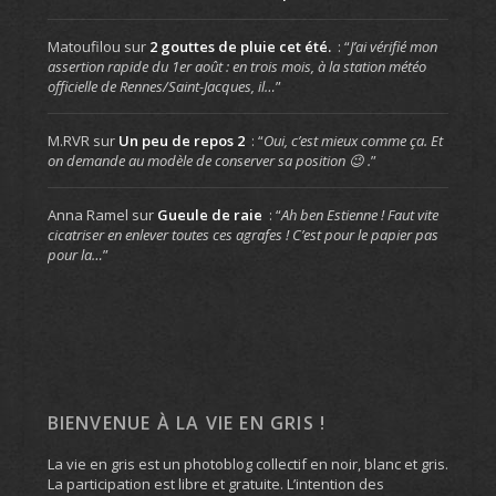
Matoufilou
sur
2 gouttes de pluie cet été.
: “
J’ai vérifié mon
assertion rapide du 1er août : en trois mois, à la station météo
officielle de Rennes/Saint-Jacques, il…
”
M.RVR
sur
Un peu de repos 2
: “
Oui, c’est mieux comme ça. Et
on demande au modèle de conserver sa position 😉 .
”
Anna Ramel
sur
Gueule de raie
: “
Ah ben Estienne ! Faut vite
cicatriser en enlever toutes ces agrafes ! C’est pour le papier pas
pour la…
”
BIENVENUE À LA VIE EN GRIS !
La vie en gris est un photoblog collectif en noir, blanc et gris.
La participation est libre et gratuite. L’intention des