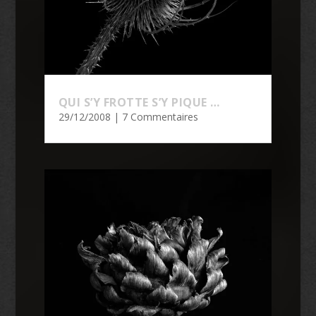
QUI S’Y FROTTE S’Y PIQUE …
29/12/2008
| 7 Commentaires