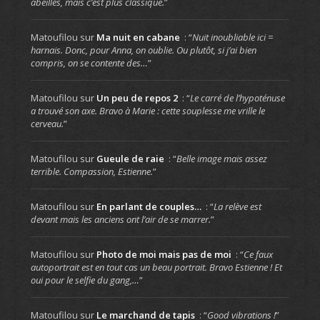
abeilles, mais c’est plus classique.
”
Matoufilou
sur
Ma nuit en cabane
: “
Nuit inoubliable ici =
harnais. Donc, pour Anna, on oublie. Ou plutôt, si j’ai bien
compris, on se contente des…
”
Matoufilou
sur
Un peu de repos 2
: “
Le carré de l’hypoténuse
a trouvé son axe. Bravo à Marie : cette souplesse me vrille le
cerveau.
”
Matoufilou
sur
Gueule de raie
: “
Belle image mais assez
terrible. Compassion, Estienne.
”
Matoufilou
sur
En parlant de couples…
: “
La relève est
devant mais les anciens ont l’air de se marrer.
”
Matoufilou
sur
Photo de moi mais pas de moi
: “
Ce faux
autoportrait est en tout cas un beau portrait. Bravo Estienne ! Et
oui pour le selfie du gang,…
”
Matoufilou
sur
Le marchand de tapis
: “
Good vibrations !
”