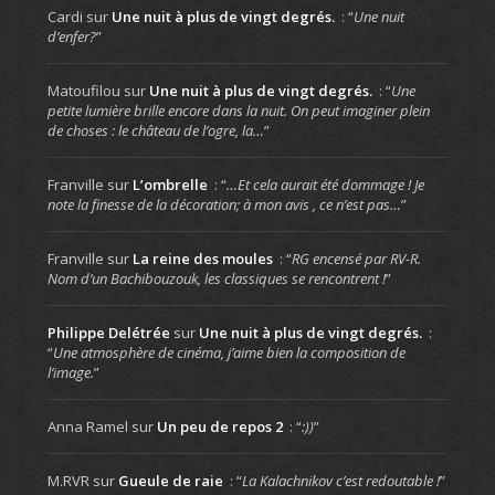
Cardi
sur
Une nuit à plus de vingt degrés.
: “
Une nuit
d’enfer?
”
Matoufilou
sur
Une nuit à plus de vingt degrés.
: “
Une
petite lumière brille encore dans la nuit. On peut imaginer plein
de choses : le château de l’ogre, la…
”
Franville
sur
L’ombrelle
: “
…Et cela aurait été dommage ! Je
note la finesse de la décoration; à mon avis , ce n’est pas…
”
Franville
sur
La reine des moules
: “
RG encensé par RV-R.
Nom d’un Bachibouzouk, les classiques se rencontrent !
”
Philippe Delétrée
sur
Une nuit à plus de vingt degrés.
:
“
Une atmosphère de cinéma, j’aime bien la composition de
l’image.
”
Anna Ramel
sur
Un peu de repos 2
: “
:))
”
M.RVR
sur
Gueule de raie
: “
La Kalachnikov c’est redoutable !
”