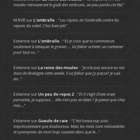
moules retrouveront le goût des embruns, un peu perdu cet été.
”
M.RVR
sur
L’ombrelle
: “
Les rayons de l’ombrelle contre les
rayons du soleil. C’est bien joli.
”
Estienne
sur
L’ombrelle
: “
Et je crois que tu commences
seulement à attaquer le grenier … Va falloir acheter un container
pour tout ce…
”
Estienne
sur
La reine des moules
: “
Je n’ai pas encore eu ma
dose de Bretagne cette année. Il va falloir que j’y passe? Je suis
en…
”
Estienne
sur
Un peu de repos 2
: “
Et il s’agit d’une vraie
personne, je suppose … elle n’est pas en latex ? Je pense que chez
moi,…
”
Estienne
sur
Gueule de raie
: “
C’est beaucoup plus
impressionnant que douloureux. Mais les mots sont redoutables
et synonymes de mort trop souvent alors que le…
”