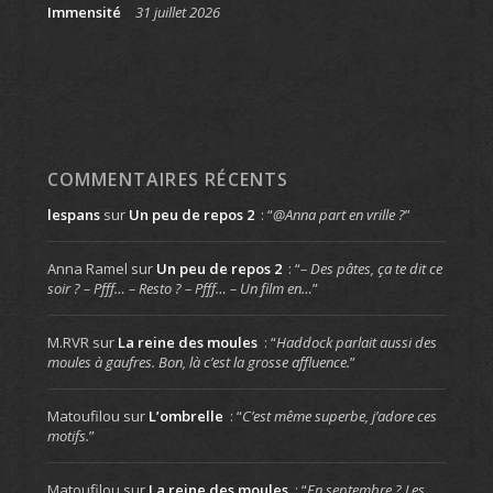
Immensité
31 juillet 2026
COMMENTAIRES RÉCENTS
lespans
sur
Un peu de repos 2
: “
@Anna part en vrille ?
”
Anna Ramel
sur
Un peu de repos 2
: “
– Des pâtes, ça te dit ce
soir ? – Pfff… – Resto ? – Pfff… – Un film en…
”
M.RVR
sur
La reine des moules
: “
Haddock parlait aussi des
moules à gaufres. Bon, là c’est la grosse affluence.
”
Matoufilou
sur
L’ombrelle
: “
C’est même superbe, j’adore ces
motifs.
”
Matoufilou
sur
La reine des moules
: “
En septembre ? Les