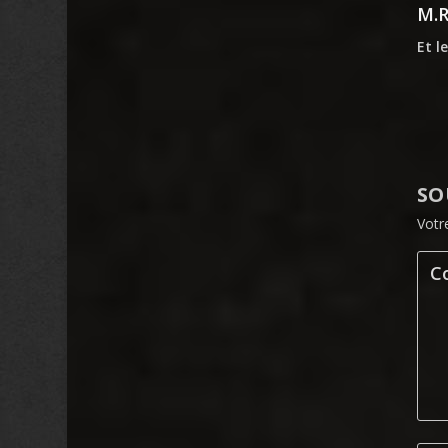
M.
Et l
SO
Votr