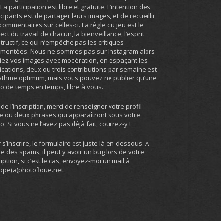
. La participation est libre et gratuite. L’intention des
icipants est de partager leurs images, et de recueillir
commentaires sur celles-ci. La règle du jeu est le
ect du travail de chacun, la bienveillance, l’esprit
tructif, ce qui n’empêche pas les critiques
umentées. Nous ne sommes pas sur Instagram alors
iez vos images avec modération, en espaçant les
ications, deux ou trois contributions par semaine est
ythme optimum, mais vous pouvez ne publier qu’une
o de temps en temps, libre à vous.
 de l’inscription, merci de renseigner votre profil
e ou deux phrases qui apparaîtront sous votre
o. Si vous ne l’avez pas déjà fait, courrez-y !
 s’inscrire, le formulaire est juste là en-dessous. A
e des spams, il peut y avoir un bug lors de votre
ription, si c’est le cas, envoyez-moi un mail à
ippe(a)photofloue.net.