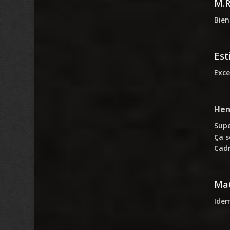
M.
Bien
Est
Exce
Hen
Supe
Ça s
Cadr
Mat
Idem