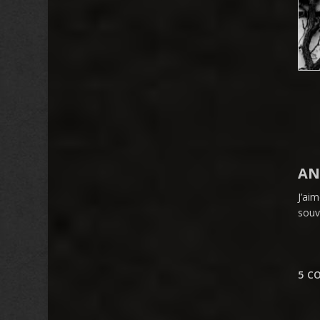
AN
J’ai
souv
5 C