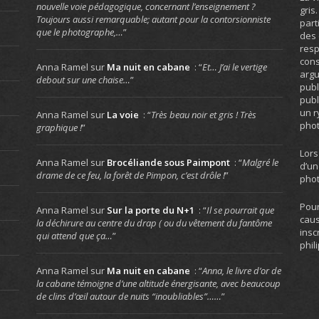
nouvelle voie pédagogique, concernant l’enseignement ?
gris
Toujours aussi remarquable; autant pour la contorsionniste
part
que le photographe,…
”
des 
resp
cons
Anna Ramel
sur
Ma nuit en cabane
: “
Et… J’ai le vertige
arg
debout sur une chaise…
”
publ
publ
un r
Anna Ramel
sur
La voie
: “
Très beau noir et gris ! Très
phot
graphique !
”
Lors
Anna Ramel
sur
Brocéliande sous Paimpont
: “
Malgré le
d’un
drame de ce feu, la forêt de Pimpon, c’est drôle !
”
phot
Pour
Anna Ramel
sur
Sur la porte du N+1
: “
Il se pourrait que
caus
la déchirure au centre du drap ( ou du vêtement du fantôme
insc
qui attend que ça…
”
phil
Anna Ramel
sur
Ma nuit en cabane
: “
Anna, le livre d’or de
la cabane témoigne d’une altitude énergisante, avec beaucoup
de clins d’œil autour de nuits “inoubliables”……
”