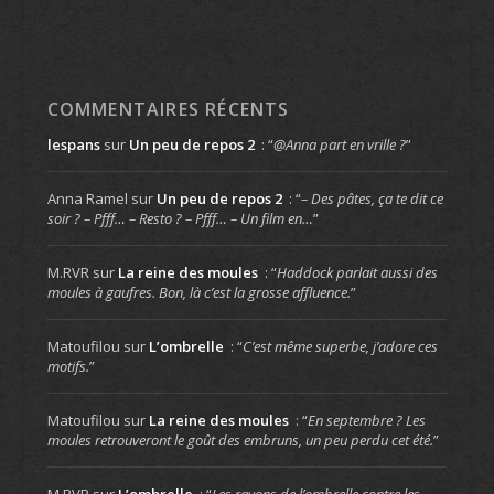
COMMENTAIRES RÉCENTS
lespans
sur
Un peu de repos 2
: “
@Anna part en vrille ?
”
Anna Ramel
sur
Un peu de repos 2
: “
– Des pâtes, ça te dit ce
soir ? – Pfff… – Resto ? – Pfff… – Un film en…
”
M.RVR
sur
La reine des moules
: “
Haddock parlait aussi des
moules à gaufres. Bon, là c’est la grosse affluence.
”
Matoufilou
sur
L’ombrelle
: “
C’est même superbe, j’adore ces
motifs.
”
Matoufilou
sur
La reine des moules
: “
En septembre ? Les
moules retrouveront le goût des embruns, un peu perdu cet été.
”
M.RVR
sur
L’ombrelle
: “
Les rayons de l’ombrelle contre les