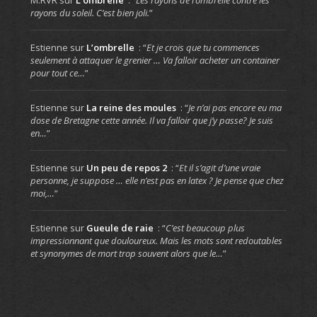
rayons du soleil. C’est bien joli.
”
Estienne
sur
L’ombrelle
: “
Et je crois que tu commences
seulement à attaquer le grenier … Va falloir acheter un container
pour tout ce…
”
Estienne
sur
La reine des moules
: “
Je n’ai pas encore eu ma
dose de Bretagne cette année. Il va falloir que j’y passe? Je suis
en…
”
Estienne
sur
Un peu de repos 2
: “
Et il s’agit d’une vraie
personne, je suppose … elle n’est pas en latex ? Je pense que chez
moi,…
”
Estienne
sur
Gueule de raie
: “
C’est beaucoup plus
impressionnant que douloureux. Mais les mots sont redoutables
et synonymes de mort trop souvent alors que le…
”