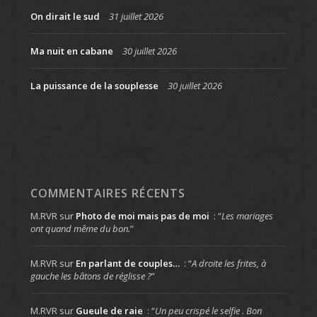
On dirait le sud
31 juillet 2026
Ma nuit en cabane
30 juillet 2026
La puissance de la souplesse
30 juillet 2026
COMMENTAIRES RÉCENTS
M.RVR
sur
Photo de moi mais pas de moi
: “
Les mariages
ont quand même du bon.
”
M.RVR
sur
En parlant de couples…
: “
A droite les frites, à
gauche les bâtons de réglisse ?
”
M.RVR
sur
Gueule de raie
: “
Un peu crispé le selfie . Bon