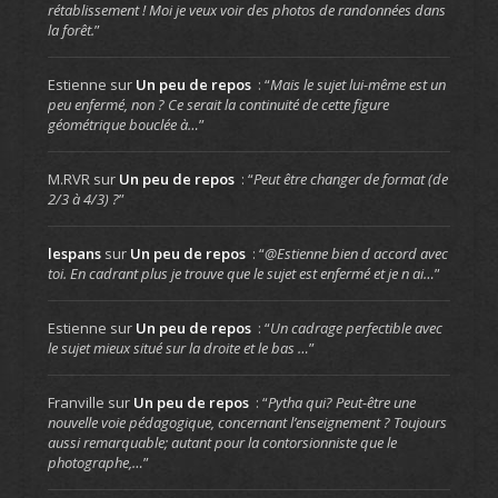
rétablissement ! Moi je veux voir des photos de randonnées dans
la forêt.
”
Estienne
sur
Un peu de repos
: “
Mais le sujet lui-même est un
peu enfermé, non ? Ce serait la continuité de cette figure
géométrique bouclée à…
”
M.RVR
sur
Un peu de repos
: “
Peut être changer de format (de
2/3 à 4/3) ?
”
lespans
sur
Un peu de repos
: “
@Estienne bien d accord avec
toi. En cadrant plus je trouve que le sujet est enfermé et je n ai…
”
Estienne
sur
Un peu de repos
: “
Un cadrage perfectible avec
le sujet mieux situé sur la droite et le bas …
”
Franville
sur
Un peu de repos
: “
Pytha qui? Peut-être une
nouvelle voie pédagogique, concernant l’enseignement ? Toujours
aussi remarquable; autant pour la contorsionniste que le
photographe,…
”