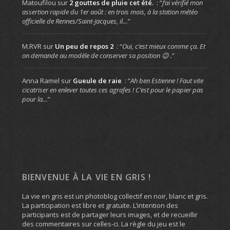
Matoufilou
sur
2 gouttes de pluie cet été.
: “
J’ai vérifié mon
assertion rapide du 1er août : en trois mois, à la station météo
officielle de Rennes/Saint-Jacques, il…
”
M.RVR
sur
Un peu de repos 2
: “
Oui, c’est mieux comme ça. Et
on demande au modèle de conserver sa position 😉 .
”
Anna Ramel
sur
Gueule de raie
: “
Ah ben Estienne ! Faut vite
cicatriser en enlever toutes ces agrafes ! C’est pour le papier pas
pour la…
”
BIENVENUE À LA VIE EN GRIS !
La vie en gris est un photoblog collectif en noir, blanc et gris.
La participation est libre et gratuite. L’intention des
participants est de partager leurs images, et de recueillir
des commentaires sur celles-ci. La règle du jeu est le