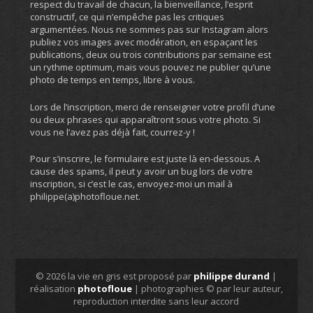
respect du travail de chacun, la bienveillance, l’esprit
constructif, ce qui n’empêche pas les critiques
argumentées. Nous ne sommes pas sur Instagram alors
publiez vos images avec modération, en espaçant les
publications, deux ou trois contributions par semaine est
un rythme optimum, mais vous pouvez ne publier qu’une
photo de temps en temps, libre à vous.
Lors de l’inscription, merci de renseigner votre profil d’une
ou deux phrases qui apparaîtront sous votre photo. Si
vous ne l’avez pas déjà fait, courrez-y !
Pour s’inscrire, le formulaire est juste là en-dessous. A
cause des spams, il peut y avoir un bug lors de votre
inscription, si c’est le cas, envoyez-moi un mail à
philippe(a)photofloue.net.
© 2026 la vie en gris est proposé par
philippe durand
|
réalisation
photofloue
| photographies © par leur auteur,
reproduction interdite sans leur accord