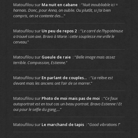
Matoufilou
sur
Ma nuit en cabane
: “
Nuit inoubliable ici =
harnais. Donc, pour Anna, on oublie. Ou plutôt, si j’ai bien
compris, on se contente des…
”
Matoufilou
sur
Un peu de repos 2
: “
Le carré de l’hypoténuse
a trouvé son axe. Bravo à Marie : cette souplesse me vrille le
cerveau.
”
Matoufilou
sur
Gueule de raie
: “
Belle image mais assez
terrible. Compassion, Estienne.
”
Matoufilou
sur
En parlant de couples…
: “
La relève est
devant mais les anciens ont l’air de se marrer.
”
Matoufilou
sur
Photo de moi mais pas de moi
: “
Ce faux
autoportrait est en tout cas un beau portrait. Bravo Estienne ! Et
oui pour le selfie du gang,…
”
Matoufilou
sur
Le marchand de tapis
: “
Good vibrations !
”