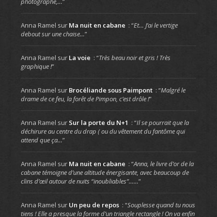
photographe,…
”
Anna Ramel
sur
Ma nuit en cabane
: “
Et… J’ai le vertige
debout sur une chaise…
”
Anna Ramel
sur
La voie
: “
Très beau noir et gris ! Très
graphique !
”
Anna Ramel
sur
Brocéliande sous Paimpont
: “
Malgré le
drame de ce feu, la forêt de Pimpon, c’est drôle !
”
Anna Ramel
sur
Sur la porte du N+1
: “
Il se pourrait que la
déchirure au centre du drap ( ou du vêtement du fantôme qui
attend que ça…
”
Anna Ramel
sur
Ma nuit en cabane
: “
Anna, le livre d’or de la
cabane témoigne d’une altitude énergisante, avec beaucoup de
clins d’œil autour de nuits “inoubliables”……
”
Anna Ramel
sur
Un peu de repos
: “
Souplesse quand tu nous
tiens ! Elle a presque la forme d’un triangle rectangle ! On va enfin