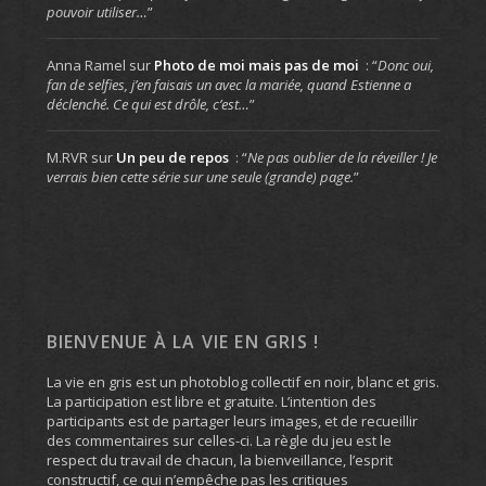
pouvoir utiliser…
”
Anna Ramel
sur
Photo de moi mais pas de moi
: “
Donc oui,
fan de selfies, j’en faisais un avec la mariée, quand Estienne a
déclenché. Ce qui est drôle, c’est…
”
M.RVR
sur
Un peu de repos
: “
Ne pas oublier de la réveiller ! Je
verrais bien cette série sur une seule (grande) page.
”
BIENVENUE À LA VIE EN GRIS !
La vie en gris est un photoblog collectif en noir, blanc et gris.
La participation est libre et gratuite. L’intention des
participants est de partager leurs images, et de recueillir
des commentaires sur celles-ci. La règle du jeu est le
respect du travail de chacun, la bienveillance, l’esprit
constructif, ce qui n’empêche pas les critiques