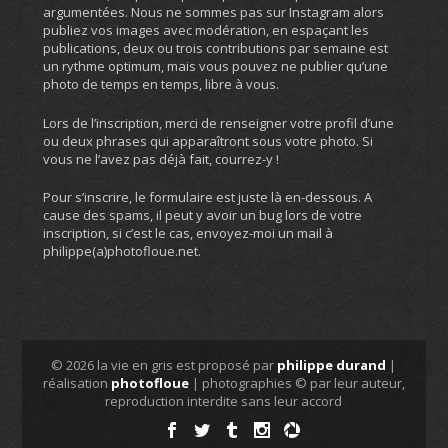
argumentées. Nous ne sommes pas sur Instagram alors
publiez vos images avec modération, en espaçant les
publications, deux ou trois contributions par semaine est
un rythme optimum, mais vous pouvez ne publier qu’une
photo de temps en temps, libre à vous.
Lors de l’inscription, merci de renseigner votre profil d’une
ou deux phrases qui apparaîtront sous votre photo. Si
vous ne l’avez pas déjà fait, courrez-y !
Pour s’inscrire, le formulaire est juste là en-dessous. A
cause des spams, il peut y avoir un bug lors de votre
inscription, si c’est le cas, envoyez-moi un mail à
philippe(a)photofloue.net.
© 2026 la vie en gris est proposé par
philippe durand
|
réalisation
photofloue
| photographies © par leur auteur,
reproduction interdite sans leur accord