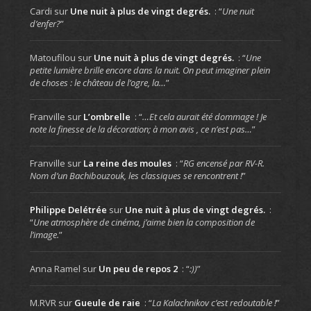
Cardi
sur
Une nuit à plus de vingt degrés.
: “
Une nuit
d’enfer?
”
Matoufilou
sur
Une nuit à plus de vingt degrés.
: “
Une
petite lumière brille encore dans la nuit. On peut imaginer plein
de choses : le château de l’ogre, la…
”
Franville
sur
L’ombrelle
: “
…Et cela aurait été dommage ! Je
note la finesse de la décoration; à mon avis , ce n’est pas…
”
Franville
sur
La reine des moules
: “
RG encensé par RV-R.
Nom d’un Bachibouzouk, les classiques se rencontrent !
”
Philippe Delétrée
sur
Une nuit à plus de vingt degrés.
:
“
Une atmosphère de cinéma, j’aime bien la composition de
l’image.
”
Anna Ramel
sur
Un peu de repos 2
: “
:))
”
M.RVR
sur
Gueule de raie
: “
La Kalachnikov c’est redoutable !
”