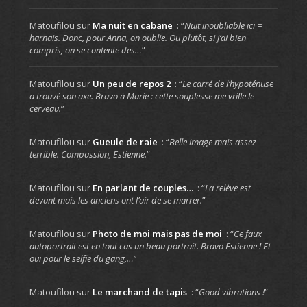
Matoufilou
sur
Ma nuit en cabane
: “
Nuit inoubliable ici =
harnais. Donc, pour Anna, on oublie. Ou plutôt, si j’ai bien
compris, on se contente des…
”
Matoufilou
sur
Un peu de repos 2
: “
Le carré de l’hypoténuse
a trouvé son axe. Bravo à Marie : cette souplesse me vrille le
cerveau.
”
Matoufilou
sur
Gueule de raie
: “
Belle image mais assez
terrible. Compassion, Estienne.
”
Matoufilou
sur
En parlant de couples…
: “
La relève est
devant mais les anciens ont l’air de se marrer.
”
Matoufilou
sur
Photo de moi mais pas de moi
: “
Ce faux
autoportrait est en tout cas un beau portrait. Bravo Estienne ! Et
oui pour le selfie du gang,…
”
Matoufilou
sur
Le marchand de tapis
: “
Good vibrations !
”