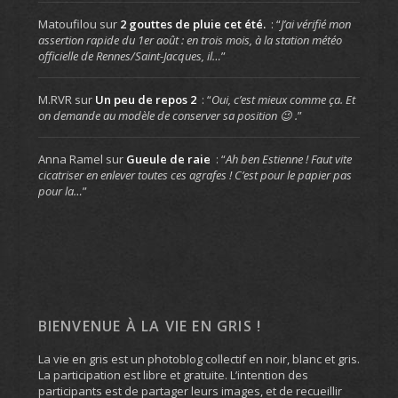
Matoufilou
sur
2 gouttes de pluie cet été.
: “
J’ai vérifié mon
assertion rapide du 1er août : en trois mois, à la station météo
officielle de Rennes/Saint-Jacques, il…
”
M.RVR
sur
Un peu de repos 2
: “
Oui, c’est mieux comme ça. Et
on demande au modèle de conserver sa position 😉 .
”
Anna Ramel
sur
Gueule de raie
: “
Ah ben Estienne ! Faut vite
cicatriser en enlever toutes ces agrafes ! C’est pour le papier pas
pour la…
”
BIENVENUE À LA VIE EN GRIS !
La vie en gris est un photoblog collectif en noir, blanc et gris.
La participation est libre et gratuite. L’intention des
participants est de partager leurs images, et de recueillir