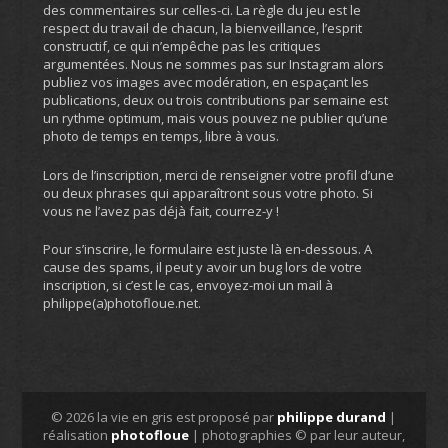
des commentaires sur celles-ci. La règle du jeu est le
respect du travail de chacun, la bienveillance, l’esprit
constructif, ce qui n’empêche pas les critiques
argumentées. Nous ne sommes pas sur Instagram alors
publiez vos images avec modération, en espaçant les
publications, deux ou trois contributions par semaine est
un rythme optimum, mais vous pouvez ne publier qu’une
photo de temps en temps, libre à vous.
Lors de l’inscription, merci de renseigner votre profil d’une
ou deux phrases qui apparaîtront sous votre photo. Si
vous ne l’avez pas déjà fait, courrez-y !
Pour s’inscrire, le formulaire est juste là en-dessous. A
cause des spams, il peut y avoir un bug lors de votre
inscription, si c’est le cas, envoyez-moi un mail à
philippe(a)photofloue.net.
© 2026 la vie en gris est proposé par
philippe durand
|
réalisation
photofloue
| photographies © par leur auteur,