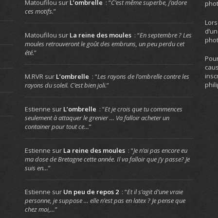
Matoufilou
sur
L’ombrelle
: “
C’est même superbe, j’adore
phot
ces motifs.
”
Lors
d’un
Matoufilou
sur
La reine des moules
: “
En septembre ? Les
phot
moules retrouveront le goût des embruns, un peu perdu cet
été.
”
Pour
caus
insc
M.RVR
sur
L’ombrelle
: “
Les rayons de l’ombrelle contre les
phil
rayons du soleil. C’est bien joli.
”
Estienne
sur
L’ombrelle
: “
Et je crois que tu commences
seulement à attaquer le grenier … Va falloir acheter un
container pour tout ce…
”
Estienne
sur
La reine des moules
: “
Je n’ai pas encore eu
ma dose de Bretagne cette année. Il va falloir que j’y passe? Je
suis en…
”
Estienne
sur
Un peu de repos 2
: “
Et il s’agit d’une vraie
personne, je suppose … elle n’est pas en latex ? Je pense que
chez moi,…
”