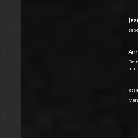
Jea
supe
An
On d
plus
KO
Merc