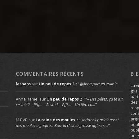
COMMENTAIRES RÉCENTS
BI
lespans
sur
Un peu de repos 2
: “
@Anna part en vrille ?
”
La v
gris
part
Anna Ramel
sur
Un peu de repos 2
: “
– Des pâtes, ça te dit
des 
ce soir ? – Pfff… – Resto ? – Pfff… – Un film en…
”
resp
cons
arg
M.RVR
sur
La reine des moules
: “
Haddock parlait aussi
publ
des moules à gaufres. Bon, là c’est la grosse affluence.
”
publ
un r