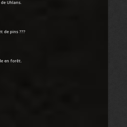
 de Uhlans.
t de pins ???
de en forêt.