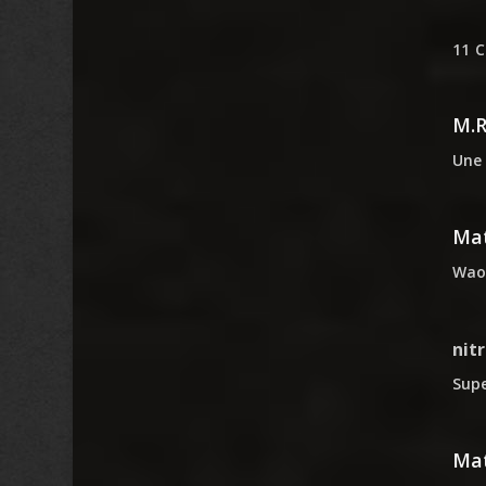
11 
M.
Une 
Mat
Waou
nit
Supe
Mat