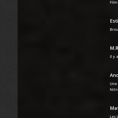
Film
Est
Brou
M.
Il y
An
Une 
Nitr
Mat
Les 