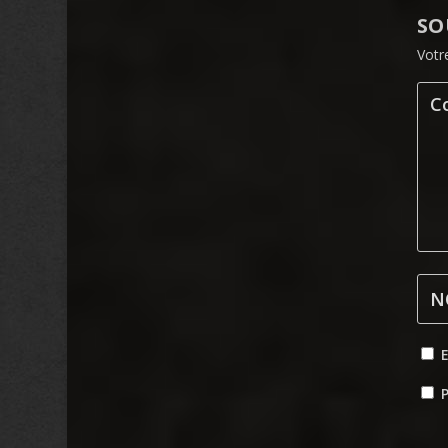
SO
Votr
P