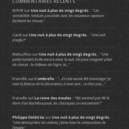
COMMENTAIRES RÉCENTS
M.RVR
sur
Une nuit à plus de vingt degrés.
: “
Les
sensibilités rendues possibles avec les nouveaux capteurs
facilitent les choses.
”
Cardi
sur
Une nuit à plus de vingt degrés.
: “
Une nuit
d’enfer?
”
Matoufilou
sur
Une nuit à plus de vingt degrés.
: “
Une
petite lumière brille encore dans la nuit. On peut imaginer plein
de choses : le château de l’ogre, la…
”
Franville
sur
L’ombrelle
: “
…Et cela aurait été dommage ! Je
note la finesse de la décoration; à mon avis , ce n’est pas…
”
Franville
sur
La reine des moules
: “
RG encensé par RV-R.
Nom d’un Bachibouzouk, les classiques se rencontrent !
”
Philippe Delétrée
sur
Une nuit à plus de vingt degrés.
:
“
Une atmosphère de cinéma, j’aime bien la composition de
l’image.
”