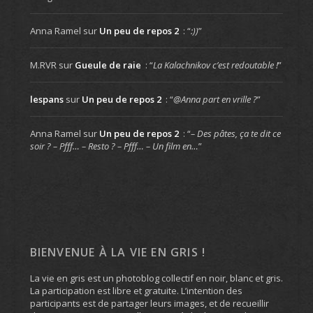
Anna Ramel
sur
Un peu de repos 2
: “
:))
”
M.RVR
sur
Gueule de raie
: “
La Kalachnikov c’est redoutable !
”
lespans
sur
Un peu de repos 2
: “
@Anna part en vrille ?
”
Anna Ramel
sur
Un peu de repos 2
: “
– Des pâtes, ça te dit ce
soir ? – Pfff… – Resto ? – Pfff… – Un film en…
”
BIENVENUE À LA VIE EN GRIS !
La vie en gris est un photoblog collectif en noir, blanc et gris.
La participation est libre et gratuite. L’intention des
participants est de partager leurs images, et de recueillir