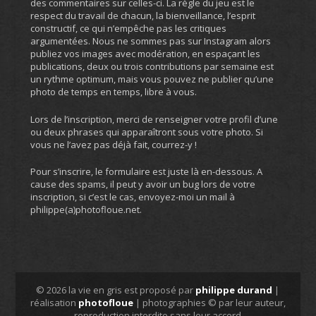
des commentaires sur celles-ci. La règle du jeu est le
respect du travail de chacun, la bienveillance, l’esprit
constructif, ce qui n’empêche pas les critiques
argumentées. Nous ne sommes pas sur Instagram alors
publiez vos images avec modération, en espaçant les
publications, deux ou trois contributions par semaine est
un rythme optimum, mais vous pouvez ne publier qu’une
photo de temps en temps, libre à vous.
Lors de l’inscription, merci de renseigner votre profil d’une
ou deux phrases qui apparaîtront sous votre photo. Si
vous ne l’avez pas déjà fait, courrez-y !
Pour s’inscrire, le formulaire est juste là en-dessous. A
cause des spams, il peut y avoir un bug lors de votre
inscription, si c’est le cas, envoyez-moi un mail à
philippe(a)photofloue.net.
© 2026 la vie en gris est proposé par
philippe durand
|
réalisation
photofloue
| photographies © par leur auteur,
reproduction interdite sans leur accord