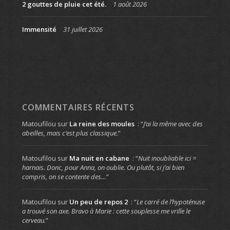
2 gouttes de pluie cet été.
1 août 2026
Immensité
31 juillet 2026
COMMENTAIRES RÉCENTS
Matoufilou
sur
La reine des moules
: “
J’ai la même avec des
abeilles, mais c’est plus classique.
”
Matoufilou
sur
Ma nuit en cabane
: “
Nuit inoubliable ici =
harnais. Donc, pour Anna, on oublie. Ou plutôt, si j’ai bien
compris, on se contente des…
”
Matoufilou
sur
Un peu de repos 2
: “
Le carré de l’hypoténuse
a trouvé son axe. Bravo à Marie : cette souplesse me vrille le
cerveau.
”