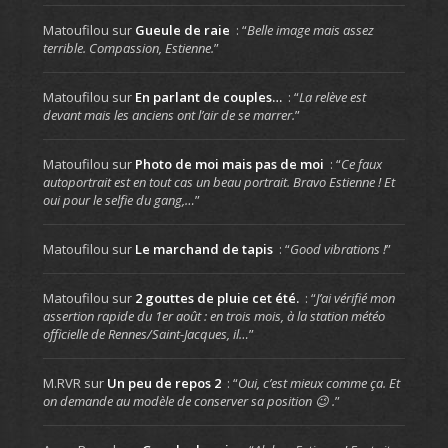
Matoufilou
sur
Gueule de raie
: “
Belle image mais assez
terrible. Compassion, Estienne.
”
Matoufilou
sur
En parlant de couples…
: “
La relève est
devant mais les anciens ont l’air de se marrer.
”
Matoufilou
sur
Photo de moi mais pas de moi
: “
Ce faux
autoportrait est en tout cas un beau portrait. Bravo Estienne ! Et
oui pour le selfie du gang,…
”
Matoufilou
sur
Le marchand de tapis
: “
Good vibrations !
”
Matoufilou
sur
2 gouttes de pluie cet été.
: “
J’ai vérifié mon
assertion rapide du 1er août : en trois mois, à la station météo
officielle de Rennes/Saint-Jacques, il…
”
M.RVR
sur
Un peu de repos 2
: “
Oui, c’est mieux comme ça. Et
on demande au modèle de conserver sa position 😉 .
”