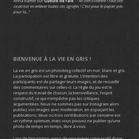
Anna Ramel
sur
Gueule de raie
: “
Ah ben Estienne ! Faut vite
cicatriser en enlever toutes ces agrafes ! C’est pour le papier pas
pour la…
”
BIENVENUE À LA VIE EN GRIS !
La vie en gris est un photoblog collectif en noir, blanc et gris.
La participation est libre et gratuite. L’intention des
participants est de partager leurs images, et de recueillir
des commentaires sur celles-ci. La règle du jeu est le
respect du travail de chacun, la bienveillance, l’esprit
constructif, ce qui n’empêche pas les critiques
argumentées. Nous ne sommes pas sur Instagram alors
publiez vos images avec modération, en espaçant les
publications, deux ou trois contributions par semaine est
un rythme optimum, mais vous pouvez ne publier qu’une
photo de temps en temps, libre à vous.
Lors de l’inscription, merci de renseigner votre profil d’une