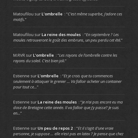
Matoufilou
sur
L’ombrelle
: “
C’est même superbe, j’adore ces
motifs.
”
Matoufilou
sur
La reine des moules
: “
En septembre ? Les
moules retrouveront le goût des embruns, un peu perdu cet été.
”
M.RVR
sur
L’ombrelle
: “
Les rayons de l’ombrelle contre les
rayons du soleil. C’est bien joli.
”
Estienne
sur
L’ombrelle
: “
Et je crois que tu commences
seulement à attaquer le grenier … Va falloir acheter un container
pour tout ce…
”
Estienne
sur
La reine des moules
: “
Je n’ai pas encore eu ma
dose de Bretagne cette année. Il va falloir que j’y passe? Je suis
en…
”
Estienne
sur
Un peu de repos 2
: “
Et il s’agit d’une vraie
personne, je suppose … elle n’est pas en latex ? Je pense que chez