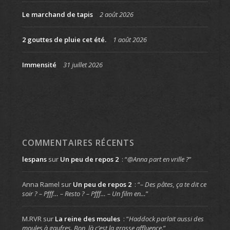
Le marchand de tapis
2 août 2026
2 gouttes de pluie cet été.
1 août 2026
Immensité
31 juillet 2026
COMMENTAIRES RÉCENTS
lespans
sur
Un peu de repos 2
: “
@Anna part en vrille ?
”
Anna Ramel
sur
Un peu de repos 2
: “
– Des pâtes, ça te dit ce
soir ? – Pfff… – Resto ? – Pfff… – Un film en…
”
M.RVR
sur
La reine des moules
: “
Haddock parlait aussi des
moules à gaufres. Bon, là c’est la grosse affluence.
”