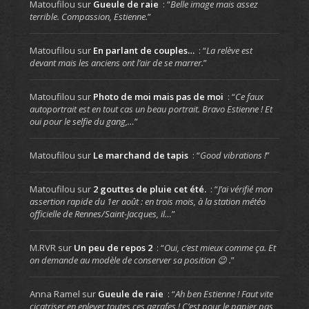
Matoufilou
sur
Gueule de raie
: “
Belle image mais assez
terrible. Compassion, Estienne.
”
Matoufilou
sur
En parlant de couples…
: “
La relève est
devant mais les anciens ont l’air de se marrer.
”
Matoufilou
sur
Photo de moi mais pas de moi
: “
Ce faux
autoportrait est en tout cas un beau portrait. Bravo Estienne ! Et
oui pour le selfie du gang,…
”
Matoufilou
sur
Le marchand de tapis
: “
Good vibrations !
”
Matoufilou
sur
2 gouttes de pluie cet été.
: “
J’ai vérifié mon
assertion rapide du 1er août : en trois mois, à la station météo
officielle de Rennes/Saint-Jacques, il…
”
M.RVR
sur
Un peu de repos 2
: “
Oui, c’est mieux comme ça. Et
on demande au modèle de conserver sa position 😉 .
”
Anna Ramel
sur
Gueule de raie
: “
Ah ben Estienne ! Faut vite
cicatriser en enlever toutes ces agrafes ! C’est pour le papier pas