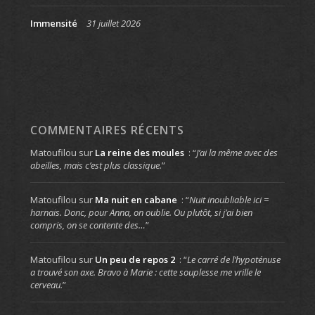
Immensité
31 juillet 2026
COMMENTAIRES RÉCENTS
Matoufilou
sur
La reine des moules
: “
J’ai la même avec des
abeilles, mais c’est plus classique.
”
Matoufilou
sur
Ma nuit en cabane
: “
Nuit inoubliable ici =
harnais. Donc, pour Anna, on oublie. Ou plutôt, si j’ai bien
compris, on se contente des…
”
Matoufilou
sur
Un peu de repos 2
: “
Le carré de l’hypoténuse
a trouvé son axe. Bravo à Marie : cette souplesse me vrille le
cerveau.
”