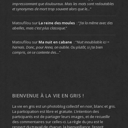
impressionnant que douloureux. Mais les mots sont redoutables
et synonymes de mort trop souvent alors que le…
”
Matoufilou
sur
La reine des moules
: “
J’ai la même avec des
abeilles, mais c’est plus classique.
”
Matoufilou
sur
Ma nuit en cabane
: “
Nuit inoubliable ici =
harnais. Donc, pour Anna, on oublie. Ou plutôt, si j’ai bien
compris, on se contente des…
”
BIENVENUE À LA VIE EN GRIS !
La vie en gris est un photoblog collectif en noir, blanc et gris.
La participation est libre et gratuite. L’intention des
participants est de partager leurs images, et de recueillir
des commentaires sur celles-ci. La règle du jeu est le
respect du travail de chacun, la bienveillance, l’esprit