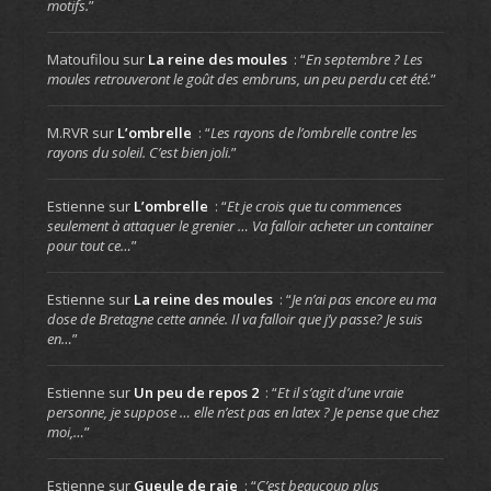
motifs.
”
Matoufilou
sur
La reine des moules
: “
En septembre ? Les
moules retrouveront le goût des embruns, un peu perdu cet été.
”
M.RVR
sur
L’ombrelle
: “
Les rayons de l’ombrelle contre les
rayons du soleil. C’est bien joli.
”
Estienne
sur
L’ombrelle
: “
Et je crois que tu commences
seulement à attaquer le grenier … Va falloir acheter un container
pour tout ce…
”
Estienne
sur
La reine des moules
: “
Je n’ai pas encore eu ma
dose de Bretagne cette année. Il va falloir que j’y passe? Je suis
en…
”
Estienne
sur
Un peu de repos 2
: “
Et il s’agit d’une vraie
personne, je suppose … elle n’est pas en latex ? Je pense que chez
moi,…
”
Estienne
sur
Gueule de raie
: “
C’est beaucoup plus