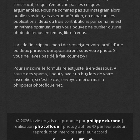
constructif, ce qui n’empêche pas les critiques
argumentées. Nous ne sommes pas sur Instagram alors
publiez vos images avec modération, en espaçant les
publications, deux ou trois contributions par semaine est
un rythme optimum, mais vous pouvez ne publier qu’une
photo de temps en temps, libre à vous.
Lors de l’inscription, merci de renseigner votre profil d’une
ou deux phrases qui apparaîtront sous votre photo. Si
vous ne l’avez pas déjà fait, courrez-y !
Pour s’inscrire, le formulaire est juste là en-dessous. A
cause des spams, il peut y avoir un bug lors de votre
inscription, si c’est le cas, envoyez-moi un mail à
philippe(a)photofloue.net.
© 2026 la vie en gris est proposé par
philippe durand
|
réalisation
photofloue
| photographies © par leur auteur,
reproduction interdite sans leur accord