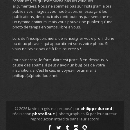
constructif, ce qui n’empêche pas les critiques
argumentées. Nous ne sommes pas sur Instagram alors
publiez vos images avec modération, en espaçant les
publications, deux ou trois contributions par semaine est
un rythme optimum, mais vous pouvez ne publier qu’une
photo de temps en temps, libre à vous.
Lors de l’inscription, merci de renseigner votre profil d’une
ou deux phrases qui apparaîtront sous votre photo. Si
vous ne l’avez pas déjà fait, courrez-y !
Pour s’inscrire, le formulaire est juste là en-dessous. A
cause des spams, il peut y avoir un bug lors de votre
inscription, si c’est le cas, envoyez-moi un mail à
philippe(a)photofloue.net.
© 2026 la vie en gris est proposé par
philippe durand
|
réalisation
photofloue
| photographies © par leur auteur,
reproduction interdite sans leur accord