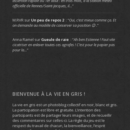
assertion rapide du 1er août : en trois mois, à la station météo
officielle de Rennes/Saint-Jacques, il…
”
M.RVR
sur
Un peu de repos 2
: “
Oui, c’est mieux comme ça. Et
on demande au modèle de conserver sa position 😉 .
”
Anna Ramel
sur
Gueule de raie
: “
Ah ben Estienne ! Faut vite
cicatriser en enlever toutes ces agrafes ! C’est pour le papier pas
pour la…
”
BIENVENUE À LA VIE EN GRIS !
La vie en gris est un photoblog collectif en noir, blanc et gris.
La participation est libre et gratuite. L’intention des
participants est de partager leurs images, et de recueillir
des commentaires sur celles-ci. La règle du jeu est le
respect du travail de chacun, la bienveillance, l’esprit