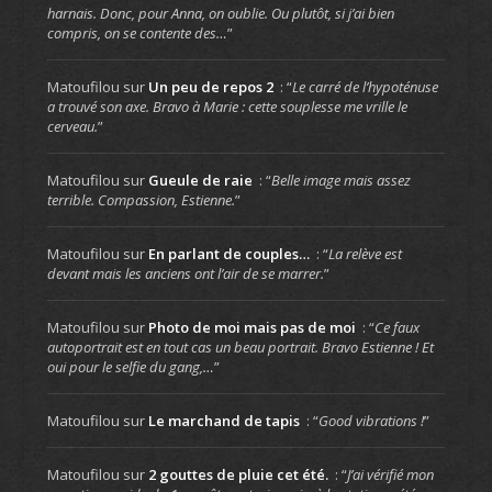
harnais. Donc, pour Anna, on oublie. Ou plutôt, si j’ai bien
compris, on se contente des…
”
Matoufilou
sur
Un peu de repos 2
: “
Le carré de l’hypoténuse
a trouvé son axe. Bravo à Marie : cette souplesse me vrille le
cerveau.
”
Matoufilou
sur
Gueule de raie
: “
Belle image mais assez
terrible. Compassion, Estienne.
”
Matoufilou
sur
En parlant de couples…
: “
La relève est
devant mais les anciens ont l’air de se marrer.
”
Matoufilou
sur
Photo de moi mais pas de moi
: “
Ce faux
autoportrait est en tout cas un beau portrait. Bravo Estienne ! Et
oui pour le selfie du gang,…
”
Matoufilou
sur
Le marchand de tapis
: “
Good vibrations !
”
Matoufilou
sur
2 gouttes de pluie cet été.
: “
J’ai vérifié mon