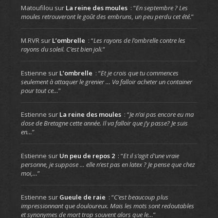
Matoufilou
sur
La reine des moules
: “
En septembre ? Les
moules retrouveront le goût des embruns, un peu perdu cet été.
”
M.RVR
sur
L’ombrelle
: “
Les rayons de l’ombrelle contre les
rayons du soleil. C’est bien joli.
”
Estienne
sur
L’ombrelle
: “
Et je crois que tu commences
seulement à attaquer le grenier … Va falloir acheter un container
pour tout ce…
”
Estienne
sur
La reine des moules
: “
Je n’ai pas encore eu ma
dose de Bretagne cette année. Il va falloir que j’y passe? Je suis
en…
”
Estienne
sur
Un peu de repos 2
: “
Et il s’agit d’une vraie
personne, je suppose … elle n’est pas en latex ? Je pense que chez
moi,…
”
Estienne
sur
Gueule de raie
: “
C’est beaucoup plus
impressionnant que douloureux. Mais les mots sont redoutables
et synonymes de mort trop souvent alors que le…
”