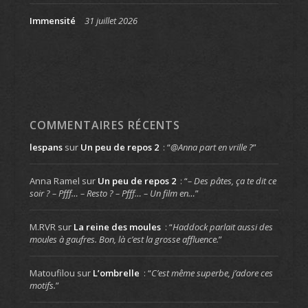
Immensité
31 juillet 2026
COMMENTAIRES RÉCENTS
lespans
sur
Un peu de repos 2
: “
@Anna part en vrille ?
”
Anna Ramel
sur
Un peu de repos 2
: “
– Des pâtes, ça te dit ce
soir ? – Pfff… – Resto ? – Pfff… – Un film en…
”
M.RVR
sur
La reine des moules
: “
Haddock parlait aussi des
moules à gaufres. Bon, là c’est la grosse affluence.
”
Matoufilou
sur
L’ombrelle
: “
C’est même superbe, j’adore ces
motifs.
”