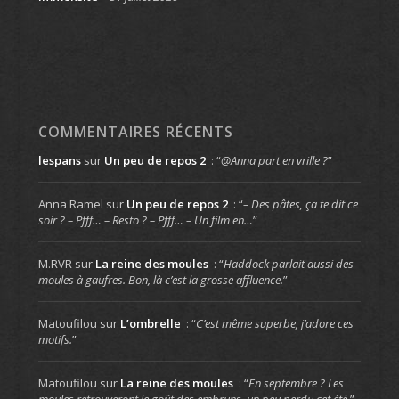
COMMENTAIRES RÉCENTS
lespans
sur
Un peu de repos 2
: “
@Anna part en vrille ?
”
Anna Ramel
sur
Un peu de repos 2
: “
– Des pâtes, ça te dit ce
soir ? – Pfff… – Resto ? – Pfff… – Un film en…
”
M.RVR
sur
La reine des moules
: “
Haddock parlait aussi des
moules à gaufres. Bon, là c’est la grosse affluence.
”
Matoufilou
sur
L’ombrelle
: “
C’est même superbe, j’adore ces
motifs.
”
Matoufilou
sur
La reine des moules
: “
En septembre ? Les