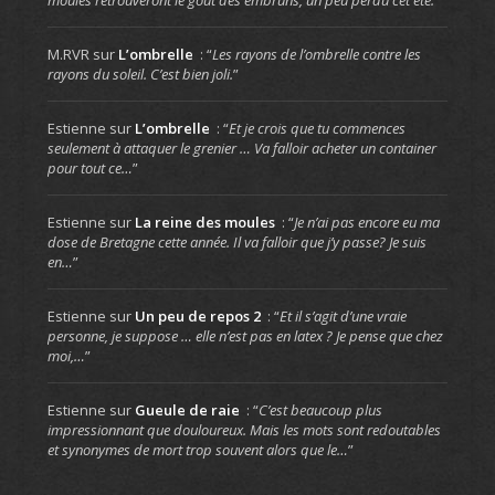
moules retrouveront le goût des embruns, un peu perdu cet été.
”
M.RVR
sur
L’ombrelle
: “
Les rayons de l’ombrelle contre les
rayons du soleil. C’est bien joli.
”
Estienne
sur
L’ombrelle
: “
Et je crois que tu commences
seulement à attaquer le grenier … Va falloir acheter un container
pour tout ce…
”
Estienne
sur
La reine des moules
: “
Je n’ai pas encore eu ma
dose de Bretagne cette année. Il va falloir que j’y passe? Je suis
en…
”
Estienne
sur
Un peu de repos 2
: “
Et il s’agit d’une vraie
personne, je suppose … elle n’est pas en latex ? Je pense que chez
moi,…
”
Estienne
sur
Gueule de raie
: “
C’est beaucoup plus
impressionnant que douloureux. Mais les mots sont redoutables
et synonymes de mort trop souvent alors que le…
”