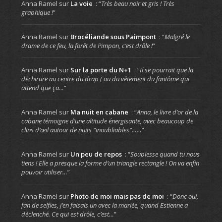
Anna Ramel
sur
La voie
: “
Très beau noir et gris ! Très
graphique !
”
Anna Ramel
sur
Brocéliande sous Paimpont
: “
Malgré le
drame de ce feu, la forêt de Pimpon, c’est drôle !
”
Anna Ramel
sur
Sur la porte du N+1
: “
Il se pourrait que la
déchirure au centre du drap ( ou du vêtement du fantôme qui
attend que ça…
”
Anna Ramel
sur
Ma nuit en cabane
: “
Anna, le livre d’or de la
cabane témoigne d’une altitude énergisante, avec beaucoup de
clins d’œil autour de nuits “inoubliables”……
”
Anna Ramel
sur
Un peu de repos
: “
Souplesse quand tu nous
tiens ! Elle a presque la forme d’un triangle rectangle ! On va enfin
pouvoir utiliser…
”
Anna Ramel
sur
Photo de moi mais pas de moi
: “
Donc oui,
fan de selfies, j’en faisais un avec la mariée, quand Estienne a
déclenché. Ce qui est drôle, c’est…
”