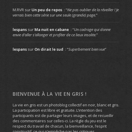
M.RVR
sur
Un peu de repos
: “
Ne pas oublier de la réveiller ! Je
verrais bien cette série sur une seule (grande) page.
”
lespans
sur
Ma nuit en cabane
: “
Un cadrage qui donne
envie d’aller s’allonger et profiter de ce lieux insolite.
”
lespans
sur
On dirait le sud
: “
Superbement bien vue
”
BIENVENUE À LA VIE EN GRIS !
La vie en gris est un photoblog collectif en noir, blanc et gris.
La participation est libre et gratuite. L’intention des
participants est de partager leurs images, et de recueillir
des commentaires sur celles-ci. La règle du jeu est le
respect du travail de chacun, la bienveillance, l’esprit
constructif, ce qui n’empêche pas les critiques