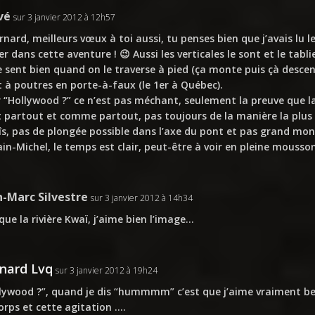
vé
sur 3 janvier 2012 à 12h57
nard, meilleurs vœux à toi aussi, tu penses bien que j’avais lu
er dans cette aventure ! 😉 Aussi les verticales le sont et le tab
e sent bien quand on le traverse à pied (ça monte puis çà descend
 à poutres en porte-à-faux (le 1er à Québec).
 “Hollywood ?” ce n’est pas méchant, seulement la preuve que 
t partout et comme partout, pas toujours de la manière la plus
s, pas de plongée possible dans l’axe du pont et pas grand mond
in-Michel, le temps est clair, peut-être à voir en pleine mousso
n-Marc Silvestre
sur 3 janvier 2012 à 14h34
que la rivière Kwaï, j’aime bien l’image…
nard Lvq
sur 3 janvier 2012 à 19h24
lywood ?”, quand je dis “hummmm” c’est que j’aime vraiment 
orps et cette agitation ….