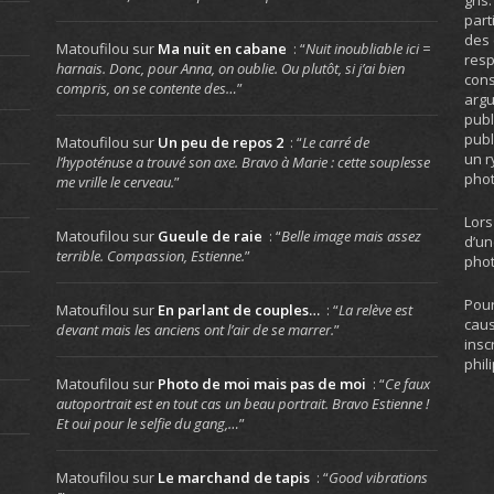
gris
part
des 
Matoufilou
sur
Ma nuit en cabane
: “
Nuit inoubliable ici =
resp
harnais. Donc, pour Anna, on oublie. Ou plutôt, si j’ai bien
cons
compris, on se contente des…
”
arg
publ
publ
Matoufilou
sur
Un peu de repos 2
: “
Le carré de
un r
l’hypoténuse a trouvé son axe. Bravo à Marie : cette souplesse
phot
me vrille le cerveau.
”
Lors
Matoufilou
sur
Gueule de raie
: “
Belle image mais assez
d’un
terrible. Compassion, Estienne.
”
phot
Pour
Matoufilou
sur
En parlant de couples…
: “
La relève est
caus
devant mais les anciens ont l’air de se marrer.
”
insc
phil
Matoufilou
sur
Photo de moi mais pas de moi
: “
Ce faux
autoportrait est en tout cas un beau portrait. Bravo Estienne !
Et oui pour le selfie du gang,…
”
Matoufilou
sur
Le marchand de tapis
: “
Good vibrations