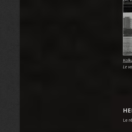
Kolk
Le v
HE
Le r