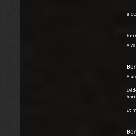
8 C
her
A vo
Ber
Alor
Evid
hori
Et m
Ber