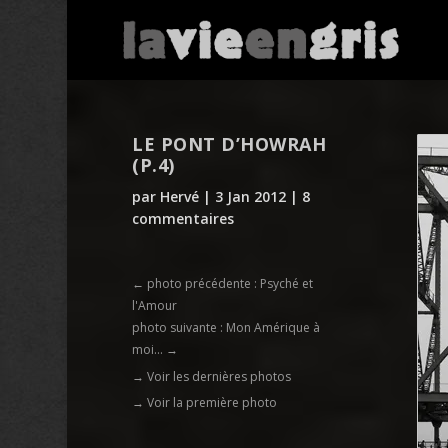
LE PONT D’HOWRAH
(P.4)
par
Hervé
|
3 Jan 2012
|
8
commentaires
←
photo précédente : Psyché et
l'Amour
photo suivante : Mon Amérique à
moi...
→
→ Voir les dernières photos
→ Voir la première photo