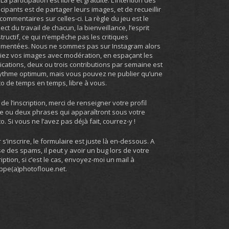
. La participation est libre et gratuite. L’intention des
icipants est de partager leurs images, et de recueillir
commentaires sur celles-ci. La règle du jeu est le
ect du travail de chacun, la bienveillance, l’esprit
tructif, ce qui n’empêche pas les critiques
umentées. Nous ne sommes pas sur Instagram alors
iez vos images avec modération, en espaçant les
ications, deux ou trois contributions par semaine est
ythme optimum, mais vous pouvez ne publier qu’une
o de temps en temps, libre à vous.
 de l’inscription, merci de renseigner votre profil
e ou deux phrases qui apparaîtront sous votre
o. Si vous ne l’avez pas déjà fait, courrez-y !
 s’inscrire, le formulaire est juste là en-dessous. A
e des spams, il peut y avoir un bug lors de votre
ription, si c’est le cas, envoyez-moi un mail à
ippe(a)photofloue.net.