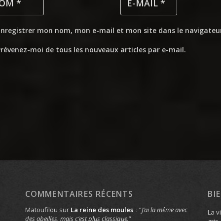
Enregistrer mon nom, mon e-mail et mon site dans le navigate
révenez-moi de tous les nouveaux articles par e-mail.
COMMENTAIRES RÉCENTS
BI
Matoufilou
sur
La reine des moules
: “
J’ai la même avec
La v
des abeilles, mais c’est plus classique.
”