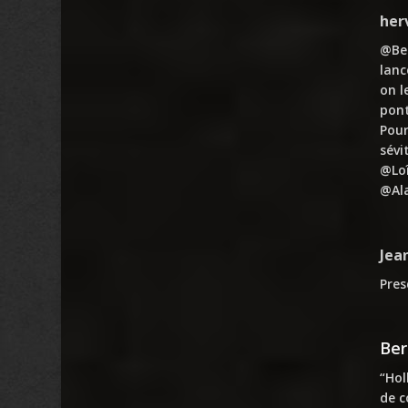
her
@Ber
lanc
on l
pont
Pour
sévi
@Loî
@Ala
Jea
Pres
Ber
“Hol
de c