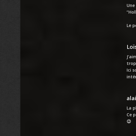
Une 
“Ho
Le p
Loï
J’ai
trop
Ici 
inté
ala
La p
Ce p
😉