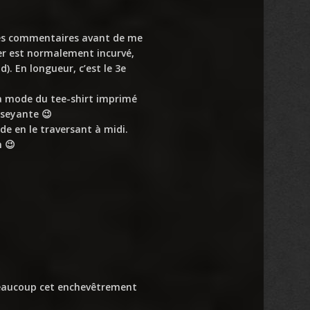
 les commentaires avant de me
lier est normalement incurvé,
). En longueur, c’est le 3e
la mode du tee-shirt imprimé
 seyante 😉
e en le traversant à midi.
n 😉
beaucoup cet enchevêtrement