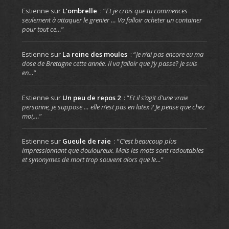
Estienne
sur
L’ombrelle
: “
Et je crois que tu commences
seulement à attaquer le grenier … Va falloir acheter un container
pour tout ce…
”
Estienne
sur
La reine des moules
: “
Je n’ai pas encore eu ma
dose de Bretagne cette année. Il va falloir que j’y passe? Je suis
en…
”
Estienne
sur
Un peu de repos 2
: “
Et il s’agit d’une vraie
personne, je suppose … elle n’est pas en latex ? Je pense que chez
moi,…
”
Estienne
sur
Gueule de raie
: “
C’est beaucoup plus
impressionnant que douloureux. Mais les mots sont redoutables
et synonymes de mort trop souvent alors que le…
”