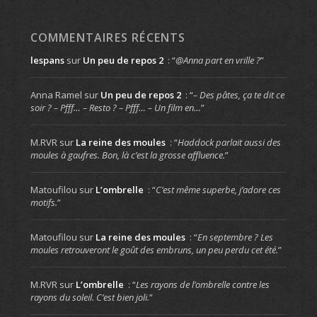
COMMENTAIRES RÉCENTS
lespans
sur
Un peu de repos 2
: “
@Anna part en vrille ?
”
Anna Ramel
sur
Un peu de repos 2
: “
– Des pâtes, ça te dit ce
soir ? – Pfff… – Resto ? – Pfff… – Un film en…
”
M.RVR
sur
La reine des moules
: “
Haddock parlait aussi des
moules à gaufres. Bon, là c’est la grosse affluence.
”
Matoufilou
sur
L’ombrelle
: “
C’est même superbe, j’adore ces
motifs.
”
Matoufilou
sur
La reine des moules
: “
En septembre ? Les
moules retrouveront le goût des embruns, un peu perdu cet été.
”
M.RVR
sur
L’ombrelle
: “
Les rayons de l’ombrelle contre les
rayons du soleil. C’est bien joli.
”