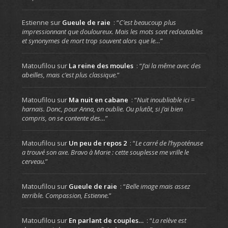
Estienne
sur
Gueule de raie
: “
C’est beaucoup plus
impressionnant que douloureux. Mais les mots sont redoutables
et synonymes de mort trop souvent alors que le…
”
Matoufilou
sur
La reine des moules
: “
J’ai la même avec des
abeilles, mais c’est plus classique.
”
Matoufilou
sur
Ma nuit en cabane
: “
Nuit inoubliable ici =
harnais. Donc, pour Anna, on oublie. Ou plutôt, si j’ai bien
compris, on se contente des…
”
Matoufilou
sur
Un peu de repos 2
: “
Le carré de l’hypoténuse
a trouvé son axe. Bravo à Marie : cette souplesse me vrille le
cerveau.
”
Matoufilou
sur
Gueule de raie
: “
Belle image mais assez
terrible. Compassion, Estienne.
”
Matoufilou
sur
En parlant de couples…
: “
La relève est