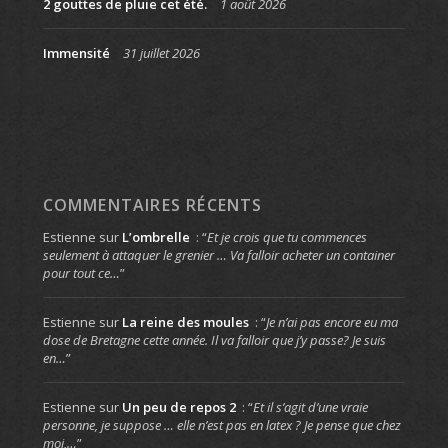
2 gouttes de pluie cet été.
1 août 2026
Immensité
31 juillet 2026
COMMENTAIRES RÉCENTS
Estienne
sur
L’ombrelle
: “
Et je crois que tu commences
seulement à attaquer le grenier … Va falloir acheter un container
pour tout ce…
”
Estienne
sur
La reine des moules
: “
Je n’ai pas encore eu ma
dose de Bretagne cette année. Il va falloir que j’y passe? Je suis
en…
”
Estienne
sur
Un peu de repos 2
: “
Et il s’agit d’une vraie
personne, je suppose … elle n’est pas en latex ? Je pense que chez
moi,…
”