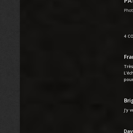
PA
Phot
4 C
Fra
Très
L’éc
pou
Bri
J’y 
Dav