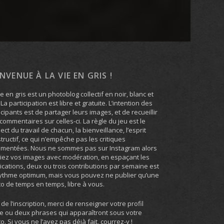
ENVENUE À LA VIE EN GRIS !
ie en gris est un photoblog collectif en noir, blanc et
. La participation est libre et gratuite. L’intention des
icipants est de partager leurs images, et de recueillir
commentaires sur celles-ci. La règle du jeu est le
ect du travail de chacun, la bienveillance, l’esprit
tructif, ce qui n’empêche pas les critiques
umentées. Nous ne sommes pas sur Instagram alors
iez vos images avec modération, en espaçant les
ications, deux ou trois contributions par semaine est
ythme optimum, mais vous pouvez ne publier qu’une
o de temps en temps, libre à vous.
 de l’inscription, merci de renseigner votre profil
e ou deux phrases qui apparaîtront sous votre
o. Si vous ne l’avez pas déjà fait, courrez-y !