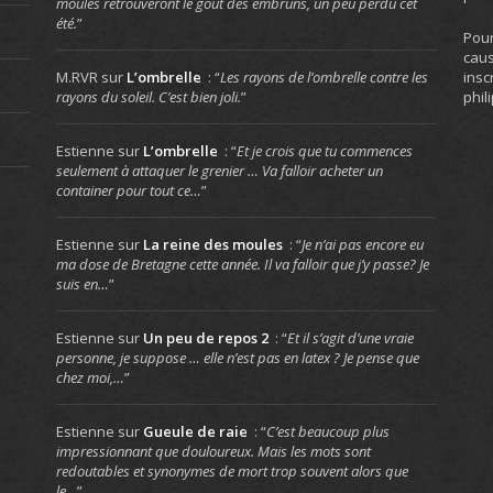
moules retrouveront le goût des embruns, un peu perdu cet
été.
”
Pour
caus
insc
M.RVR
sur
L’ombrelle
: “
Les rayons de l’ombrelle contre les
phil
rayons du soleil. C’est bien joli.
”
Estienne
sur
L’ombrelle
: “
Et je crois que tu commences
seulement à attaquer le grenier … Va falloir acheter un
container pour tout ce…
”
Estienne
sur
La reine des moules
: “
Je n’ai pas encore eu
ma dose de Bretagne cette année. Il va falloir que j’y passe? Je
suis en…
”
Estienne
sur
Un peu de repos 2
: “
Et il s’agit d’une vraie
personne, je suppose … elle n’est pas en latex ? Je pense que
chez moi,…
”
Estienne
sur
Gueule de raie
: “
C’est beaucoup plus
impressionnant que douloureux. Mais les mots sont
redoutables et synonymes de mort trop souvent alors que
le…
”