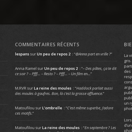
COMMENTAIRES RÉCENTS
BI
lespans
sur
Un peu de repos 2
: “
@Anna part en vrille ?
”
La v
gris
part
Anna Ramel
sur
Un peu de repos 2
: “
– Des pâtes, ça te dit
des 
ce soir ? – Pfff… – Resto ? – Pfff… – Un film en…
”
resp
cons
arg
M.RVR
sur
La reine des moules
: “
Haddock parlait aussi
publ
des moules à gaufres. Bon, là c’est la grosse affluence.
”
publ
un r
Matoufilou
sur
L’ombrelle
: “
C’est même superbe, j’adore
phot
ces motifs.
”
Lors
d’un
Matoufilou
sur
La reine des moules
: “
En septembre ? Les
phot