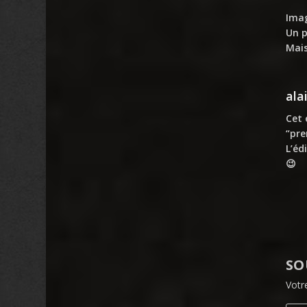
Imag
Un p
Mais
ala
Cet 
“pre
L’éd
😉
SO
Votr