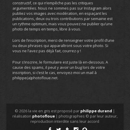
constructif, ce qui n’empêche pas les critiques
argumentées. Nous ne sommes pas sur Instagram alors
publiez vos images avec modération, en espaçant les
publications, deux ou trois contributions par semaine est
un rythme optimum, mais vous pouvez ne publier qu’une
photo de temps en temps, libre à vous.
Lors de l’inscription, merci de renseigner votre profil d’une
ou deux phrases qui apparaîtront sous votre photo. Si
vous ne l’avez pas déjà fait, courrez-y !
Pour s’inscrire, le formulaire est juste là en-dessous. A
cause des spams, il peut y avoir un bug lors de votre
inscription, si c’est le cas, envoyez-moi un mail à
philippe(a)photofloue.net.
© 2026 la vie en gris est proposé par
philippe durand
|
réalisation
photofloue
| photographies © par leur auteur,
reproduction interdite sans leur accord