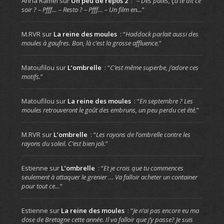
Anna Ramel
sur
Un peu de repos 2
: “
– Des pâtes, ça te dit ce
soir ? – Pfff… – Resto ? – Pfff… – Un film en…
”
M.RVR
sur
La reine des moules
: “
Haddock parlait aussi des
moules à gaufres. Bon, là c’est la grosse affluence.
”
Matoufilou
sur
L’ombrelle
: “
C’est même superbe, j’adore ces
motifs.
”
Matoufilou
sur
La reine des moules
: “
En septembre ? Les
moules retrouveront le goût des embruns, un peu perdu cet été.
”
M.RVR
sur
L’ombrelle
: “
Les rayons de l’ombrelle contre les
rayons du soleil. C’est bien joli.
”
Estienne
sur
L’ombrelle
: “
Et je crois que tu commences
seulement à attaquer le grenier … Va falloir acheter un container
pour tout ce…
”
Estienne
sur
La reine des moules
: “
Je n’ai pas encore eu ma
dose de Bretagne cette année. Il va falloir que j’y passe? Je suis