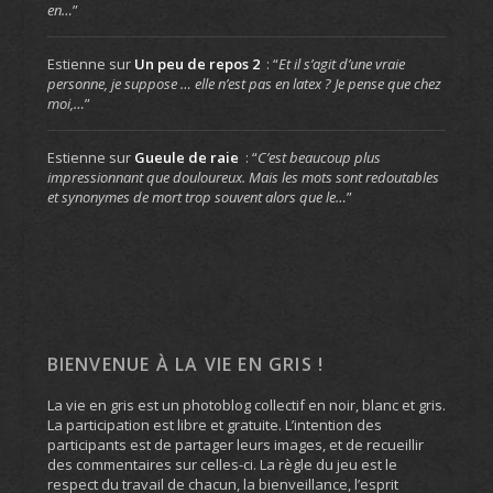
en…
”
Estienne
sur
Un peu de repos 2
: “
Et il s’agit d’une vraie
personne, je suppose … elle n’est pas en latex ? Je pense que chez
moi,…
”
Estienne
sur
Gueule de raie
: “
C’est beaucoup plus
impressionnant que douloureux. Mais les mots sont redoutables
et synonymes de mort trop souvent alors que le…
”
BIENVENUE À LA VIE EN GRIS !
La vie en gris est un photoblog collectif en noir, blanc et gris.
La participation est libre et gratuite. L’intention des
participants est de partager leurs images, et de recueillir
des commentaires sur celles-ci. La règle du jeu est le
respect du travail de chacun, la bienveillance, l’esprit