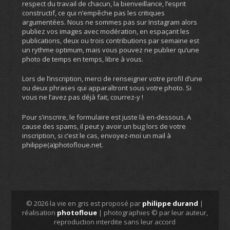
respect du travail de chacun, la bienveillance, l’esprit
constructif, ce qui n’empêche pas les critiques
argumentées. Nous ne sommes pas sur Instagram alors
publiez vos images avec modération, en espaçant les
publications, deux ou trois contributions par semaine est
un rythme optimum, mais vous pouvez ne publier qu’une
photo de temps en temps, libre à vous.
Lors de l’inscription, merci de renseigner votre profil d’une
ou deux phrases qui apparaîtront sous votre photo. Si
vous ne l’avez pas déjà fait, courrez-y !
Pour s’inscrire, le formulaire est juste là en-dessous. A
cause des spams, il peut y avoir un bug lors de votre
inscription, si c’est le cas, envoyez-moi un mail à
philippe(a)photofloue.net.
© 2026 la vie en gris est proposé par
philippe durand
|
réalisation
photofloue
| photographies © par leur auteur,
reproduction interdite sans leur accord