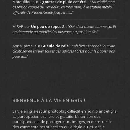
Matoufilou
sur
2 gouttes de pluie cet été.
: “
J’ai vérifié mon
assertion rapide du 1er août : en trois mois, à la station météo
officielle de Rennes/Saint-Jacques, il…
”
M.RVR
sur
Un peu de repos 2
: “
Oui, c’est mieux comme ça. Et
on demande au modèle de conserver sa position 😉 .
”
Anna Ramel
sur
Gueule de raie
: “
Ah ben Estienne ! Faut vite
cicatriser en enlever toutes ces agrafes ! C’est pour le papier pas
pour la…
”
BIENVENUE À LA VIE EN GRIS !
La vie en gris est un photoblog collectif en noir, blanc et gris.
La participation est libre et gratuite. L’intention des
participants est de partager leurs images, et de recueillir
des commentaires sur celles-ci. La règle du jeu est le