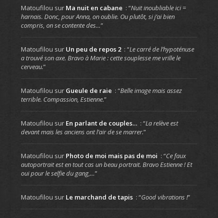
Matoufilou
sur
Ma nuit en cabane
: “
Nuit inoubliable ici =
harnais. Donc, pour Anna, on oublie. Ou plutôt, si j’ai bien
compris, on se contente des…
”
Matoufilou
sur
Un peu de repos 2
: “
Le carré de l’hypoténuse
a trouvé son axe. Bravo à Marie : cette souplesse me vrille le
cerveau.
”
Matoufilou
sur
Gueule de raie
: “
Belle image mais assez
terrible. Compassion, Estienne.
”
Matoufilou
sur
En parlant de couples…
: “
La relève est
devant mais les anciens ont l’air de se marrer.
”
Matoufilou
sur
Photo de moi mais pas de moi
: “
Ce faux
autoportrait est en tout cas un beau portrait. Bravo Estienne ! Et
oui pour le selfie du gang,…
”
Matoufilou
sur
Le marchand de tapis
: “
Good vibrations !
”