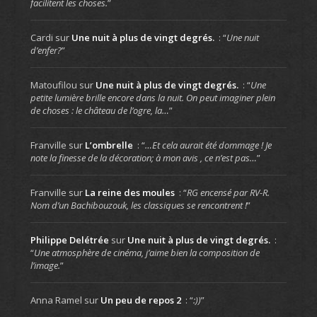
facilitent les choses.
”
Cardi
sur
Une nuit à plus de vingt degrés.
: “
Une nuit
d’enfer?
”
Matoufilou
sur
Une nuit à plus de vingt degrés.
: “
Une
petite lumière brille encore dans la nuit. On peut imaginer plein
de choses : le château de l’ogre, la…
”
Franville
sur
L’ombrelle
: “
…Et cela aurait été dommage ! Je
note la finesse de la décoration; à mon avis , ce n’est pas…
”
Franville
sur
La reine des moules
: “
RG encensé par RV-R.
Nom d’un Bachibouzouk, les classiques se rencontrent !
”
Philippe Delétrée
sur
Une nuit à plus de vingt degrés.
:
“
Une atmosphère de cinéma, j’aime bien la composition de
l’image.
”
Anna Ramel
sur
Un peu de repos 2
: “
:))
”