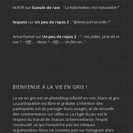
M.RVR
sur
Gueule de raie
: “
La Kalachnikov c’est redoutable !
”
lespans
sur
Un peu de repos 2
: “
@Anna part en vrille ?
”
Anna Ramel
sur
Un peu de repos 2
: “
– Des pâtes, ça te dit ce
soir ? – Pfff… – Resto ? – Pfff… – Un film en…
”
BIENVENUE À LA VIE EN GRIS !
La vie en gris est un photoblog collectif en noir, blanc et gris.
La participation est libre et gratuite. L’intention des
participants est de partager leurs images, et de recueillir
des commentaires sur celles-ci. La règle du jeu est le
respect du travail de chacun, la bienveillance, l’esprit
constructif, ce qui n’empêche pas les critiques
argumentées. Nous ne sommes pas sur Instagram alors