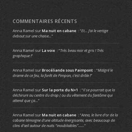
COMMENTAIRES RÉCENTS
Anna Ramel
sur
Ma nuit en cabane
: “
Et… J’ai le vertige
debout sur une chaise…
”
Anna Ramel
sur
La voie
: “
Très beau noir et gris ! Très
graphique !
”
Anna Ramel
sur
Brocéliande sous Paimpont
: “
Malgré le
drame de ce feu, la forêt de Pimpon, c’est drôle !
”
Anna Ramel
sur
Sur la porte du N+1
: “
Il se pourrait que la
déchirure au centre du drap ( ou du vêtement du fantôme qui
attend que ça…
”
Anna Ramel
sur
Ma nuit en cabane
: “
Anna, le livre d’or de la
cabane témoigne d’une altitude énergisante, avec beaucoup de
clins d’œil autour de nuits “inoubliables”……
”