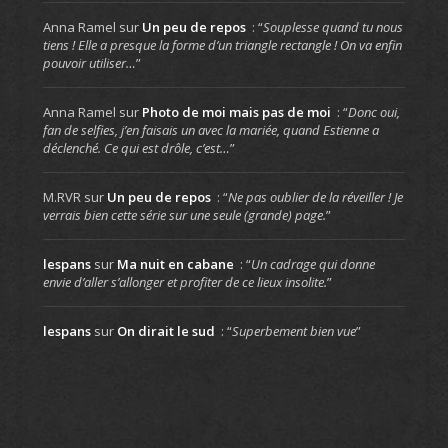
Anna Ramel
sur
Un peu de repos
: “
Souplesse quand tu nous
tiens ! Elle a presque la forme d’un triangle rectangle ! On va enfin
pouvoir utiliser…
”
Anna Ramel
sur
Photo de moi mais pas de moi
: “
Donc oui,
fan de selfies, j’en faisais un avec la mariée, quand Estienne a
déclenché. Ce qui est drôle, c’est…
”
M.RVR
sur
Un peu de repos
: “
Ne pas oublier de la réveiller ! Je
verrais bien cette série sur une seule (grande) page.
”
lespans
sur
Ma nuit en cabane
: “
Un cadrage qui donne
envie d’aller s’allonger et profiter de ce lieux insolite.
”
lespans
sur
On dirait le sud
: “
Superbement bien vue
”