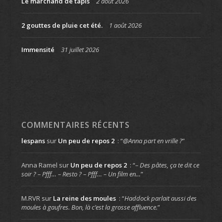
Le marchand de tapis
2 août 2026
2 gouttes de pluie cet été.
1 août 2026
Immensité
31 juillet 2026
COMMENTAIRES RÉCENTS
lespans
sur
Un peu de repos 2
: “
@Anna part en vrille ?
”
Anna Ramel
sur
Un peu de repos 2
: “
– Des pâtes, ça te dit ce
soir ? – Pfff… – Resto ? – Pfff… – Un film en…
”
M.RVR
sur
La reine des moules
: “
Haddock parlait aussi des
moules à gaufres. Bon, là c’est la grosse affluence.
”