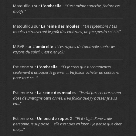
Matoufilou
sur
L’ombrelle
: “
C’est même superbe, j’adore ces
motifs.
”
Matoufilou
sur
La reine des moules
: “
En septembre ? Les
moules retrouveront le goût des embruns, un peu perdu cet été.
”
M.RVR
sur
L’ombrelle
: “
Les rayons de l’ombrelle contre les
rayons du soleil. C’est bien joli.
”
Estienne
sur
L’ombrelle
: “
Et je crois que tu commences
seulement à attaquer le grenier … Va falloir acheter un container
pour tout ce…
”
Estienne
sur
La reine des moules
: “
Je n’ai pas encore eu ma
dose de Bretagne cette année. Il va falloir que j’y passe? Je suis
en…
”
Estienne
sur
Un peu de repos 2
: “
Et il s’agit d’une vraie
personne, je suppose … elle n’est pas en latex ? Je pense que chez
moi,…
”