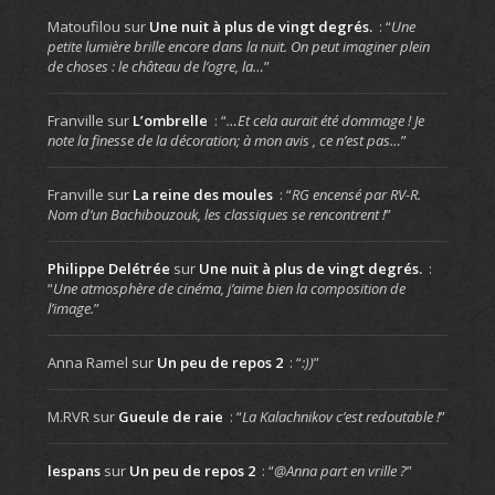
Matoufilou
sur
Une nuit à plus de vingt degrés.
: “
Une
petite lumière brille encore dans la nuit. On peut imaginer plein
de choses : le château de l’ogre, la…
”
Franville
sur
L’ombrelle
: “
…Et cela aurait été dommage ! Je
note la finesse de la décoration; à mon avis , ce n’est pas…
”
Franville
sur
La reine des moules
: “
RG encensé par RV-R.
Nom d’un Bachibouzouk, les classiques se rencontrent !
”
Philippe Delétrée
sur
Une nuit à plus de vingt degrés.
:
“
Une atmosphère de cinéma, j’aime bien la composition de
l’image.
”
Anna Ramel
sur
Un peu de repos 2
: “
:))
”
M.RVR
sur
Gueule de raie
: “
La Kalachnikov c’est redoutable !
”
lespans
sur
Un peu de repos 2
: “
@Anna part en vrille ?
”