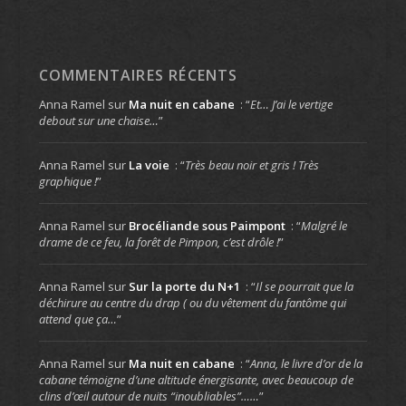
COMMENTAIRES RÉCENTS
Anna Ramel
sur
Ma nuit en cabane
: “
Et… J’ai le vertige
debout sur une chaise…
”
Anna Ramel
sur
La voie
: “
Très beau noir et gris ! Très
graphique !
”
Anna Ramel
sur
Brocéliande sous Paimpont
: “
Malgré le
drame de ce feu, la forêt de Pimpon, c’est drôle !
”
Anna Ramel
sur
Sur la porte du N+1
: “
Il se pourrait que la
déchirure au centre du drap ( ou du vêtement du fantôme qui
attend que ça…
”
Anna Ramel
sur
Ma nuit en cabane
: “
Anna, le livre d’or de la
cabane témoigne d’une altitude énergisante, avec beaucoup de
clins d’œil autour de nuits “inoubliables”……
”