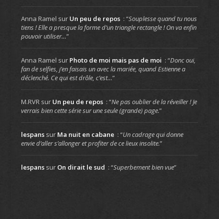
Anna Ramel
sur
Un peu de repos
: “
Souplesse quand tu nous
tiens ! Elle a presque la forme d’un triangle rectangle ! On va enfin
pouvoir utiliser…
”
Anna Ramel
sur
Photo de moi mais pas de moi
: “
Donc oui,
fan de selfies, j’en faisais un avec la mariée, quand Estienne a
déclenché. Ce qui est drôle, c’est…
”
M.RVR
sur
Un peu de repos
: “
Ne pas oublier de la réveiller ! Je
verrais bien cette série sur une seule (grande) page.
”
lespans
sur
Ma nuit en cabane
: “
Un cadrage qui donne
envie d’aller s’allonger et profiter de ce lieux insolite.
”
lespans
sur
On dirait le sud
: “
Superbement bien vue
”