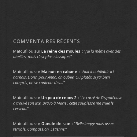
COMMENTAIRES RÉCENTS
Matoufilou
sur
La reine des moules
: “
J’ai la même avec des
abeilles, mais c’est plus classique.
”
Matoufilou
sur
Ma nuit en cabane
: “
Nuit inoubliable ici =
harnais. Donc, pour Anna, on oublie. Ou plutôt, si j’ai bien
compris, on se contente des…
”
Matoufilou
sur
Un peu de repos 2
: “
Le carré de l’hypoténuse
a trouvé son axe. Bravo à Marie : cette souplesse me vrille le
cerveau.
”
Matoufilou
sur
Gueule de raie
: “
Belle image mais assez
terrible. Compassion, Estienne.
”