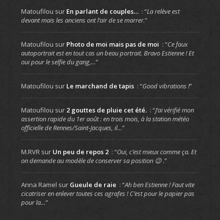
Matoufilou
sur
En parlant de couples…
: “
La relève est
devant mais les anciens ont l’air de se marrer.
”
Matoufilou
sur
Photo de moi mais pas de moi
: “
Ce faux
autoportrait est en tout cas un beau portrait. Bravo Estienne ! Et
oui pour le selfie du gang,…
”
Matoufilou
sur
Le marchand de tapis
: “
Good vibrations !
”
Matoufilou
sur
2 gouttes de pluie cet été.
: “
J’ai vérifié mon
assertion rapide du 1er août : en trois mois, à la station météo
officielle de Rennes/Saint-Jacques, il…
”
M.RVR
sur
Un peu de repos 2
: “
Oui, c’est mieux comme ça. Et
on demande au modèle de conserver sa position 😉 .
”
Anna Ramel
sur
Gueule de raie
: “
Ah ben Estienne ! Faut vite
cicatriser en enlever toutes ces agrafes ! C’est pour le papier pas
pour la…
”