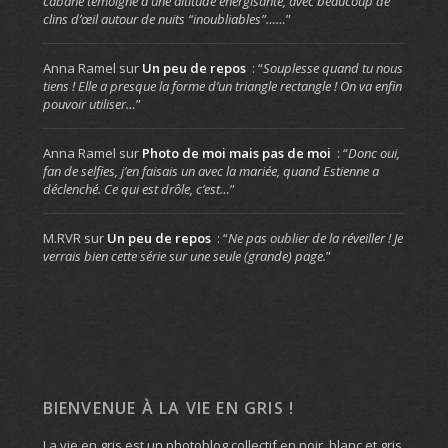
cabane témoigne d’une altitude énergisante, avec beaucoup de
clins d’œil autour de nuits “inoubliables”……
”
Anna Ramel
sur
Un peu de repos
: “
Souplesse quand tu nous
tiens ! Elle a presque la forme d’un triangle rectangle ! On va enfin
pouvoir utiliser…
”
Anna Ramel
sur
Photo de moi mais pas de moi
: “
Donc oui,
fan de selfies, j’en faisais un avec la mariée, quand Estienne a
déclenché. Ce qui est drôle, c’est…
”
M.RVR
sur
Un peu de repos
: “
Ne pas oublier de la réveiller ! Je
verrais bien cette série sur une seule (grande) page.
”
BIENVENUE À LA VIE EN GRIS !
La vie en gris est un photoblog collectif en noir, blanc et gris.