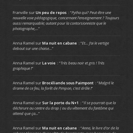
Franville
sur
Un peu de repos
: “
Pytha qui? Peut-être une
nouvelle voie pédagogique, concernant l’enseignement ? Toujours
aussi remarquable; autant pour la contorsionniste que le
photographe,…
”
Anna Ramel
sur
Ma nuit en cabane
: “
Et… J’ai le vertige
debout sur une chaise…
”
Anna Ramel
sur
La voie
: “
Très beau noir et gris ! Très
graphique !
”
Anna Ramel
sur
Brocéliande sous Paimpont
: “
Malgré le
drame de ce feu, la forêt de Pimpon, c’est drôle !
”
Anna Ramel
sur
Sur la porte du N+1
: “
Il se pourrait que la
déchirure au centre du drap ( ou du vêtement du fantôme qui
attend que ça…
”
Anna Ramel
sur
Ma nuit en cabane
: “
Anna, le livre d’or de la