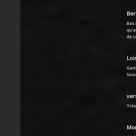
Ber
Bas 
qu’a
de c
Loï
Gamb
Sino
ver
Très
Mon