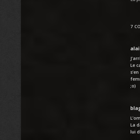
7 C
ala
J’ar
Le c
s’en
femm
;o)
bla
L’om
La d
lui 