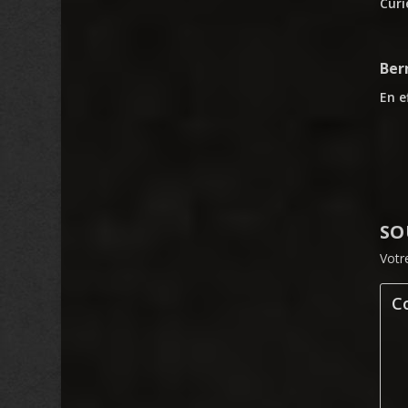
Curi
Ber
En e
SO
Votr