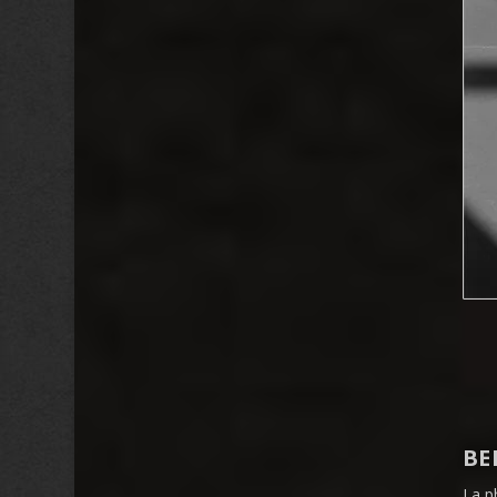
BE
La p