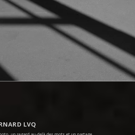
RNARD LVQ
hoto, un regard au-delà des mots et un partage