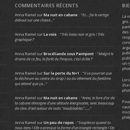
COMMENTAIRES RÉCENTS
BI
Anna Ramel
sur
Ma nuit en cabane
: “
Et… J’ai le vertige
La v
debout sur une chaise…
”
gris
part
des 
Anna Ramel
sur
La voie
: “
Très beau noir et gris ! Très
resp
graphique !
”
cons
arg
publ
Anna Ramel
sur
Brocéliande sous Paimpont
: “
Malgré le
publ
drame de ce feu, la forêt de Pimpon, c’est drôle !
”
un r
phot
Anna Ramel
sur
Sur la porte du N+1
: “
Il se pourrait que
la déchirure au centre du drap ( ou du vêtement du fantôme
Lors
qui attend que ça…
”
d’un
phot
Anna Ramel
sur
Ma nuit en cabane
: “
Anna, le livre d’or de
Pour
la cabane témoigne d’une altitude énergisante, avec beaucoup
caus
de clins d’œil autour de nuits “inoubliables”……
”
insc
phil
Anna Ramel
sur
Un peu de repos
: “
Souplesse quand tu
nous tiens ! Elle a presque la forme d’un triangle rectangle ! On