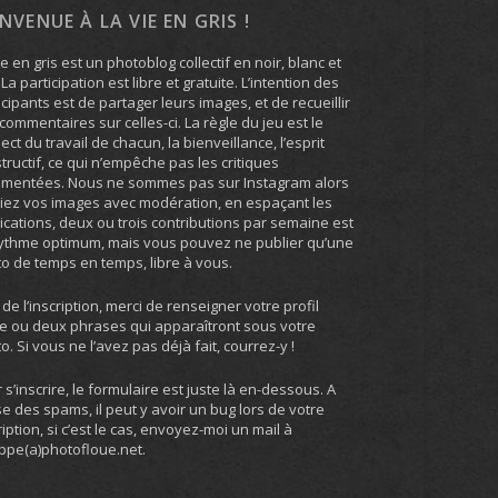
ENVENUE À LA VIE EN GRIS !
ie en gris est un photoblog collectif en noir, blanc et
. La participation est libre et gratuite. L’intention des
icipants est de partager leurs images, et de recueillir
commentaires sur celles-ci. La règle du jeu est le
ect du travail de chacun, la bienveillance, l’esprit
tructif, ce qui n’empêche pas les critiques
umentées. Nous ne sommes pas sur Instagram alors
iez vos images avec modération, en espaçant les
ications, deux ou trois contributions par semaine est
ythme optimum, mais vous pouvez ne publier qu’une
o de temps en temps, libre à vous.
 de l’inscription, merci de renseigner votre profil
e ou deux phrases qui apparaîtront sous votre
o. Si vous ne l’avez pas déjà fait, courrez-y !
 s’inscrire, le formulaire est juste là en-dessous. A
e des spams, il peut y avoir un bug lors de votre
ription, si c’est le cas, envoyez-moi un mail à
ippe(a)photofloue.net.