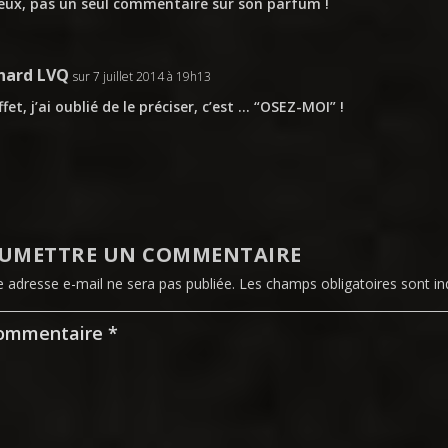
eux, pas un seul commentaire sur son parfum !
nard LVQ
sur 7 juillet 2014 à 19h13
ffet, j’ai oublié de le préciser, c’est … “OSEZ-MOI” !
UMETTRE UN COMMENTAIRE
e adresse e-mail ne sera pas publiée.
Les champs obligatoires sont i