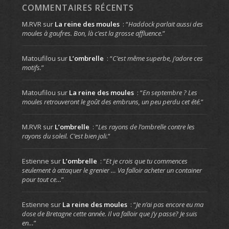
COMMENTAIRES RÉCENTS
M.RVR
sur
La reine des moules
: “
Haddock parlait aussi des
moules à gaufres. Bon, là c’est la grosse affluence.
”
Matoufilou
sur
L’ombrelle
: “
C’est même superbe, j’adore ces
motifs.
”
Matoufilou
sur
La reine des moules
: “
En septembre ? Les
moules retrouveront le goût des embruns, un peu perdu cet été.
”
M.RVR
sur
L’ombrelle
: “
Les rayons de l’ombrelle contre les
rayons du soleil. C’est bien joli.
”
Estienne
sur
L’ombrelle
: “
Et je crois que tu commences
seulement à attaquer le grenier … Va falloir acheter un container
pour tout ce…
”
Estienne
sur
La reine des moules
: “
Je n’ai pas encore eu ma
dose de Bretagne cette année. Il va falloir que j’y passe? Je suis
en…
”