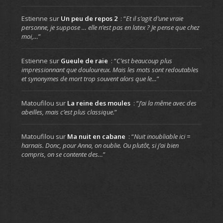
Estienne
sur
Un peu de repos 2
: “
Et il s’agit d’une vraie
personne, je suppose … elle n’est pas en latex ? Je pense que chez
moi,…
”
Estienne
sur
Gueule de raie
: “
C’est beaucoup plus
impressionnant que douloureux. Mais les mots sont redoutables
et synonymes de mort trop souvent alors que le…
”
Matoufilou
sur
La reine des moules
: “
J’ai la même avec des
abeilles, mais c’est plus classique.
”
Matoufilou
sur
Ma nuit en cabane
: “
Nuit inoubliable ici =
harnais. Donc, pour Anna, on oublie. Ou plutôt, si j’ai bien
compris, on se contente des…
”