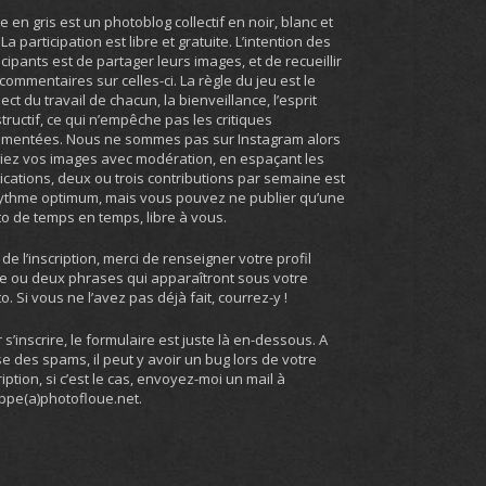
ie en gris est un photoblog collectif en noir, blanc et
. La participation est libre et gratuite. L’intention des
icipants est de partager leurs images, et de recueillir
commentaires sur celles-ci. La règle du jeu est le
ect du travail de chacun, la bienveillance, l’esprit
tructif, ce qui n’empêche pas les critiques
umentées. Nous ne sommes pas sur Instagram alors
iez vos images avec modération, en espaçant les
ications, deux ou trois contributions par semaine est
ythme optimum, mais vous pouvez ne publier qu’une
o de temps en temps, libre à vous.
 de l’inscription, merci de renseigner votre profil
e ou deux phrases qui apparaîtront sous votre
o. Si vous ne l’avez pas déjà fait, courrez-y !
 s’inscrire, le formulaire est juste là en-dessous. A
e des spams, il peut y avoir un bug lors de votre
ription, si c’est le cas, envoyez-moi un mail à
ippe(a)photofloue.net.