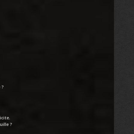
 ?
icite.
ille ?