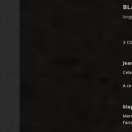
BL
longu
3 C
Jea
Cel
A ce
bla
Merc
Fait