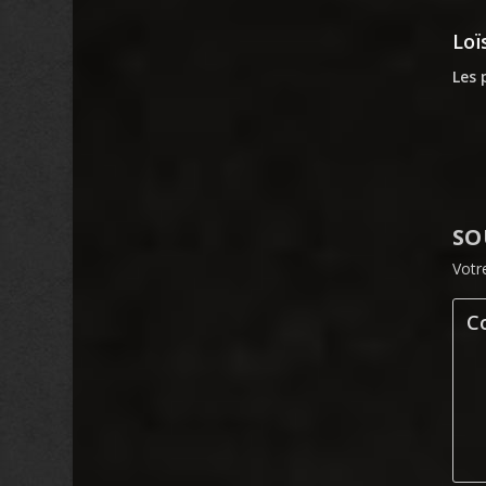
Loï
Les 
SO
Votr