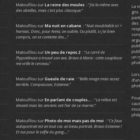
Matoufilou
sur
La reine des moules
: “
J’ai la même avec
La v
des abeilles, mais c’est plus classique.
”
gris
part
des 
Matoufilou
sur
Ma nuit en cabane
: “
Nuit inoubliable ici =
resp
harnais. Donc, pour Anna, on oublie. Ou plutôt, si j’ai bien
cons
compris, on se contente des…
”
arg
publ
publ
Matoufilou
sur
Un peu de repos 2
: “
Le carré de
un r
l’hypoténuse a trouvé son axe. Bravo à Marie : cette souplesse
phot
me vrille le cerveau.
”
Lors
Matoufilou
sur
Gueule de raie
: “
Belle image mais assez
d’un
terrible. Compassion, Estienne.
”
phot
Pour
Matoufilou
sur
En parlant de couples…
: “
La relève est
caus
devant mais les anciens ont l’air de se marrer.
”
insc
phil
Matoufilou
sur
Photo de moi mais pas de moi
: “
Ce faux
autoportrait est en tout cas un beau portrait. Bravo Estienne !
Et oui pour le selfie du gang,…
”