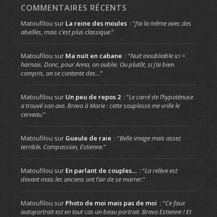
COMMENTAIRES RÉCENTS
Matoufilou
sur
La reine des moules
: “
J’ai la même avec des
abeilles, mais c’est plus classique.
”
Matoufilou
sur
Ma nuit en cabane
: “
Nuit inoubliable ici =
harnais. Donc, pour Anna, on oublie. Ou plutôt, si j’ai bien
compris, on se contente des…
”
Matoufilou
sur
Un peu de repos 2
: “
Le carré de l’hypoténuse
a trouvé son axe. Bravo à Marie : cette souplesse me vrille le
cerveau.
”
Matoufilou
sur
Gueule de raie
: “
Belle image mais assez
terrible. Compassion, Estienne.
”
Matoufilou
sur
En parlant de couples…
: “
La relève est
devant mais les anciens ont l’air de se marrer.
”
Matoufilou
sur
Photo de moi mais pas de moi
: “
Ce faux
autoportrait est en tout cas un beau portrait. Bravo Estienne ! Et