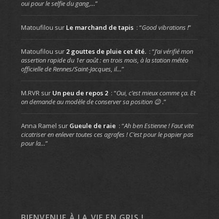
oui pour le selfie du gang,…
”
Matoufilou
sur
Le marchand de tapis
: “
Good vibrations !
”
Matoufilou
sur
2 gouttes de pluie cet été.
: “
J’ai vérifié mon
assertion rapide du 1er août : en trois mois, à la station météo
officielle de Rennes/Saint-Jacques, il…
”
M.RVR
sur
Un peu de repos 2
: “
Oui, c’est mieux comme ça. Et
on demande au modèle de conserver sa position 😉 .
”
Anna Ramel
sur
Gueule de raie
: “
Ah ben Estienne ! Faut vite
cicatriser en enlever toutes ces agrafes ! C’est pour le papier pas
pour la…
”
BIENVENUE À LA VIE EN GRIS !