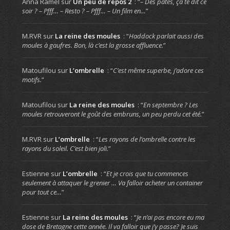
Anna Ramel
sur
Un peu de repos 2
: “
– Des pâtes, ça te dit ce
soir ? – Pfff… – Resto ? – Pfff… – Un film en…
”
M.RVR
sur
La reine des moules
: “
Haddock parlait aussi des
moules à gaufres. Bon, là c’est la grosse affluence.
”
Matoufilou
sur
L’ombrelle
: “
C’est même superbe, j’adore ces
motifs.
”
Matoufilou
sur
La reine des moules
: “
En septembre ? Les
moules retrouveront le goût des embruns, un peu perdu cet été.
”
M.RVR
sur
L’ombrelle
: “
Les rayons de l’ombrelle contre les
rayons du soleil. C’est bien joli.
”
Estienne
sur
L’ombrelle
: “
Et je crois que tu commences
seulement à attaquer le grenier … Va falloir acheter un container
pour tout ce…
”
Estienne
sur
La reine des moules
: “
Je n’ai pas encore eu ma
dose de Bretagne cette année. Il va falloir que j’y passe? Je suis