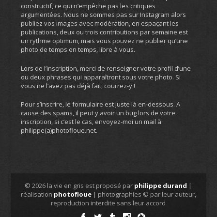
constructif, ce qui n’empêche pas les critiques
argumentées. Nous ne sommes pas sur Instagram alors
publiez vos images avec modération, en espaçant les
publications, deux ou trois contributions par semaine est
un rythme optimum, mais vous pouvez ne publier qu’une
photo de temps en temps, libre à vous.
Lors de l’inscription, merci de renseigner votre profil d’une
ou deux phrases qui apparaîtront sous votre photo. Si
vous ne l’avez pas déjà fait, courrez-y !
Pour s’inscrire, le formulaire est juste là en-dessous. A
cause des spams, il peut y avoir un bug lors de votre
inscription, si c’est le cas, envoyez-moi un mail à
philippe(a)photofloue.net.
© 2026 la vie en gris est proposé par
philippe durand
|
réalisation
photofloue
| photographies © par leur auteur,
reproduction interdite sans leur accord