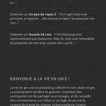
en…
”
Estienne
sur
Un peu de repos 2
: “
Et il s’agit d’une vraie
personne, je suppose … elle n’est pas en latex ? Je pense que chez
moi,…
”
Estienne
sur
Gueule de raie
: “
C’est beaucoup plus
impressionnant que douloureux. Mais les mots sont redoutables
et synonymes de mort trop souvent alors que le…
”
BIENVENUE À LA VIE EN GRIS !
La vie en gris est un photoblog collectif en noir, blanc et gris.
La participation est libre et gratuite. L’intention des
participants est de partager leurs images, et de recueillir
des commentaires sur celles-ci. La règle du jeu est le
respect du travail de chacun, la bienveillance, l’esprit