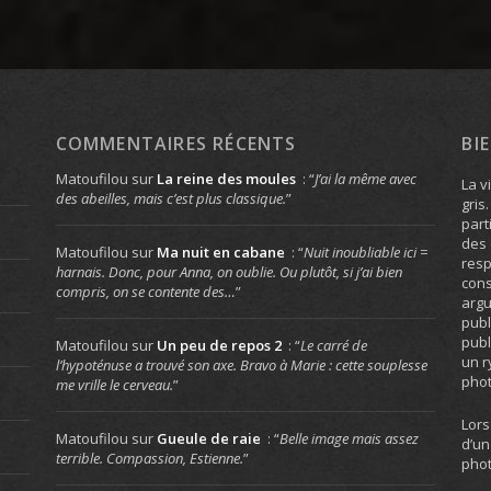
COMMENTAIRES RÉCENTS
BI
Matoufilou
sur
La reine des moules
: “
J’ai la même avec
La v
des abeilles, mais c’est plus classique.
”
gris
part
des 
Matoufilou
sur
Ma nuit en cabane
: “
Nuit inoubliable ici =
resp
harnais. Donc, pour Anna, on oublie. Ou plutôt, si j’ai bien
cons
compris, on se contente des…
”
arg
publ
publ
Matoufilou
sur
Un peu de repos 2
: “
Le carré de
un r
l’hypoténuse a trouvé son axe. Bravo à Marie : cette souplesse
phot
me vrille le cerveau.
”
Lors
Matoufilou
sur
Gueule de raie
: “
Belle image mais assez
d’un
terrible. Compassion, Estienne.
”
phot