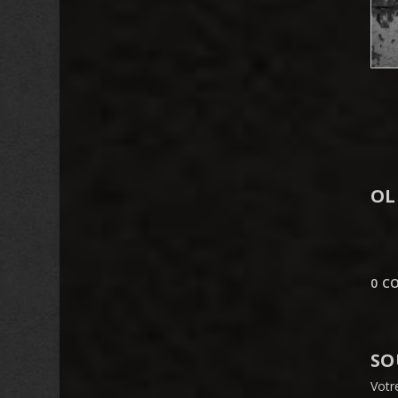
OL
0 C
SO
Votr