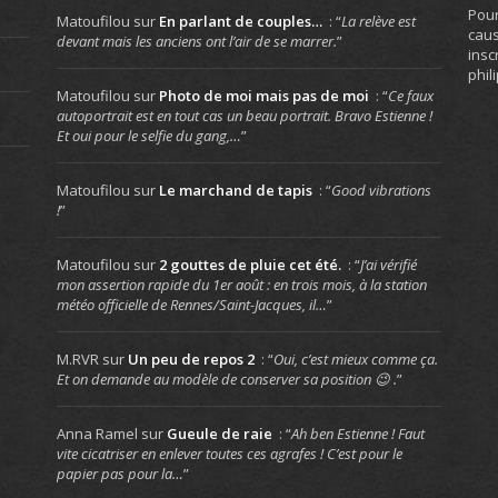
Pour
Matoufilou
sur
En parlant de couples…
: “
La relève est
caus
devant mais les anciens ont l’air de se marrer.
”
insc
phil
Matoufilou
sur
Photo de moi mais pas de moi
: “
Ce faux
autoportrait est en tout cas un beau portrait. Bravo Estienne !
Et oui pour le selfie du gang,…
”
Matoufilou
sur
Le marchand de tapis
: “
Good vibrations
!
”
Matoufilou
sur
2 gouttes de pluie cet été.
: “
J’ai vérifié
mon assertion rapide du 1er août : en trois mois, à la station
météo officielle de Rennes/Saint-Jacques, il…
”
M.RVR
sur
Un peu de repos 2
: “
Oui, c’est mieux comme ça.
Et on demande au modèle de conserver sa position 😉 .
”
Anna Ramel
sur
Gueule de raie
: “
Ah ben Estienne ! Faut
vite cicatriser en enlever toutes ces agrafes ! C’est pour le
papier pas pour la…
”