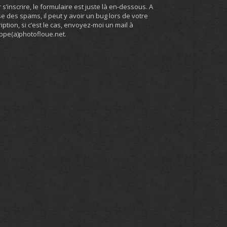
 s’inscrire, le formulaire est juste là en-dessous. A
e des spams, il peut y avoir un bug lors de votre
ription, si c’est le cas, envoyez-moi un mail à
ippe(a)photofloue.net.