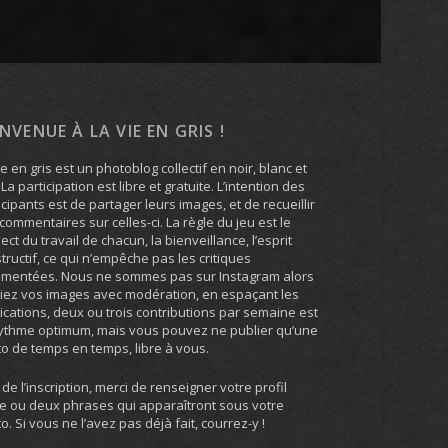
ENVENUE À LA VIE EN GRIS !
ie en gris est un photoblog collectif en noir, blanc et
. La participation est libre et gratuite. L’intention des
icipants est de partager leurs images, et de recueillir
commentaires sur celles-ci. La règle du jeu est le
ect du travail de chacun, la bienveillance, l’esprit
tructif, ce qui n’empêche pas les critiques
umentées. Nous ne sommes pas sur Instagram alors
iez vos images avec modération, en espaçant les
ications, deux ou trois contributions par semaine est
ythme optimum, mais vous pouvez ne publier qu’une
o de temps en temps, libre à vous.
 de l’inscription, merci de renseigner votre profil
e ou deux phrases qui apparaîtront sous votre
o. Si vous ne l’avez pas déjà fait, courrez-y !