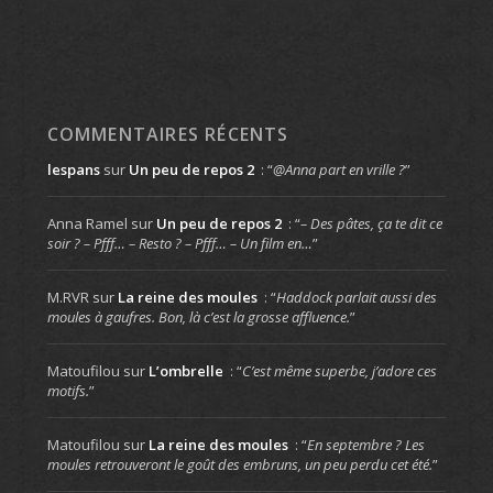
COMMENTAIRES RÉCENTS
lespans
sur
Un peu de repos 2
: “
@Anna part en vrille ?
”
Anna Ramel
sur
Un peu de repos 2
: “
– Des pâtes, ça te dit ce
soir ? – Pfff… – Resto ? – Pfff… – Un film en…
”
M.RVR
sur
La reine des moules
: “
Haddock parlait aussi des
moules à gaufres. Bon, là c’est la grosse affluence.
”
Matoufilou
sur
L’ombrelle
: “
C’est même superbe, j’adore ces
motifs.
”
Matoufilou
sur
La reine des moules
: “
En septembre ? Les
moules retrouveront le goût des embruns, un peu perdu cet été.
”