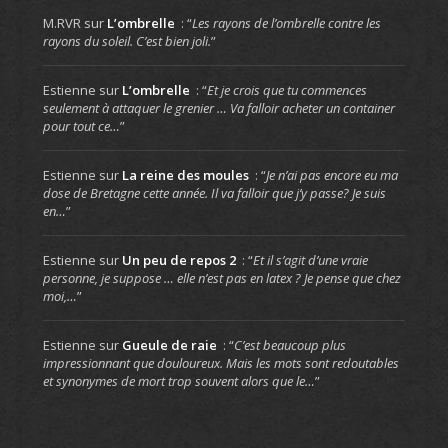
M.RVR
sur
L’ombrelle
: “
Les rayons de l’ombrelle contre les
rayons du soleil. C’est bien joli.
”
Estienne
sur
L’ombrelle
: “
Et je crois que tu commences
seulement à attaquer le grenier … Va falloir acheter un container
pour tout ce…
”
Estienne
sur
La reine des moules
: “
Je n’ai pas encore eu ma
dose de Bretagne cette année. Il va falloir que j’y passe? Je suis
en…
”
Estienne
sur
Un peu de repos 2
: “
Et il s’agit d’une vraie
personne, je suppose … elle n’est pas en latex ? Je pense que chez
moi,…
”
Estienne
sur
Gueule de raie
: “
C’est beaucoup plus
impressionnant que douloureux. Mais les mots sont redoutables
et synonymes de mort trop souvent alors que le…
”