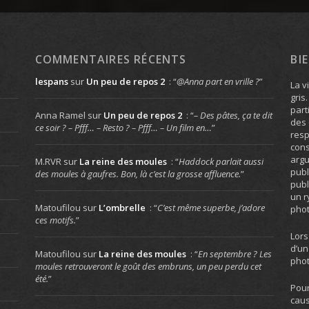
COMMENTAIRES RÉCENTS
BI
lespans
sur
Un peu de repos 2
: “
@Anna part en vrille ?
”
La v
gris
part
Anna Ramel
sur
Un peu de repos 2
: “
– Des pâtes, ça te dit
des 
ce soir ? – Pfff… – Resto ? – Pfff… – Un film en…
”
resp
cons
arg
M.RVR
sur
La reine des moules
: “
Haddock parlait aussi
publ
des moules à gaufres. Bon, là c’est la grosse affluence.
”
publ
un r
Matoufilou
sur
L’ombrelle
: “
C’est même superbe, j’adore
phot
ces motifs.
”
Lors
d’un
Matoufilou
sur
La reine des moules
: “
En septembre ? Les
phot
moules retrouveront le goût des embruns, un peu perdu cet
été.
”
Pour
caus