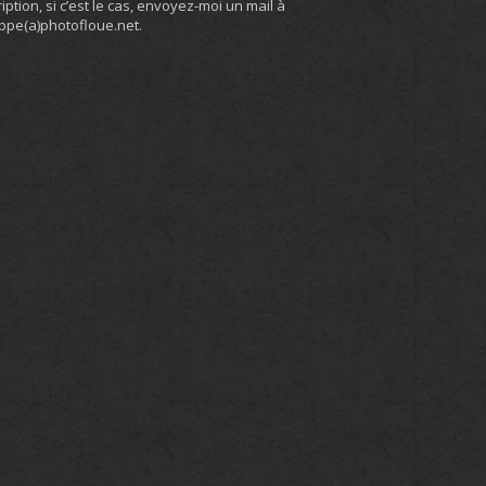
ription, si c’est le cas, envoyez-moi un mail à
ippe(a)photofloue.net.