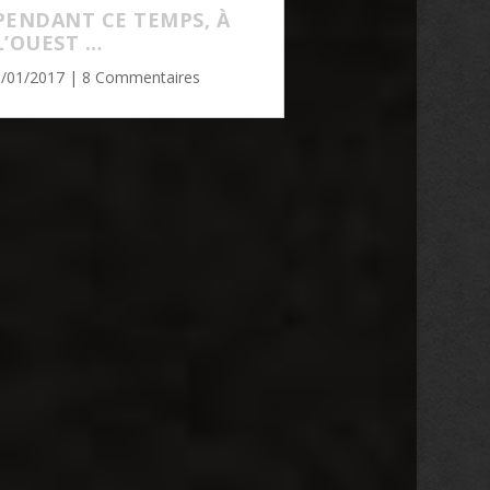
PENDANT CE TEMPS, À
L’OUEST …
5/01/2017
| 8 Commentaires