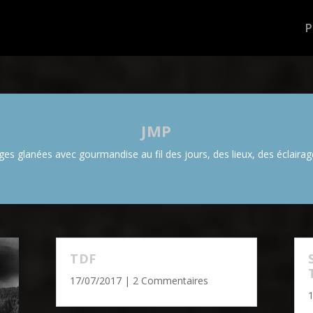
JMP
es glanées avec gourmandise au fil des jours, des lieux, des éclairage
TDF
17/07/2017
| 2 Commentaires