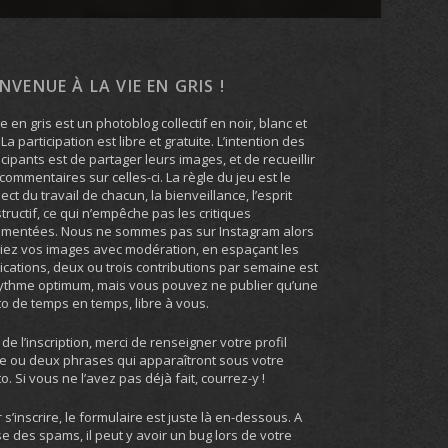
ENVENUE À LA VIE EN GRIS !
ie en gris est un photoblog collectif en noir, blanc et
. La participation est libre et gratuite. L’intention des
icipants est de partager leurs images, et de recueillir
commentaires sur celles-ci. La règle du jeu est le
ect du travail de chacun, la bienveillance, l’esprit
tructif, ce qui n’empêche pas les critiques
umentées. Nous ne sommes pas sur Instagram alors
iez vos images avec modération, en espaçant les
ications, deux ou trois contributions par semaine est
ythme optimum, mais vous pouvez ne publier qu’une
o de temps en temps, libre à vous.
 de l’inscription, merci de renseigner votre profil
e ou deux phrases qui apparaîtront sous votre
o. Si vous ne l’avez pas déjà fait, courrez-y !
 s’inscrire, le formulaire est juste là en-dessous. A
e des spams, il peut y avoir un bug lors de votre