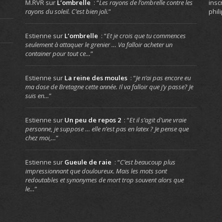
insc
M.RVR
sur
L’ombrelle
: “
Les rayons de l’ombrelle contre les
phil
rayons du soleil. C’est bien joli.
”
Estienne
sur
L’ombrelle
: “
Et je crois que tu commences
seulement à attaquer le grenier … Va falloir acheter un
container pour tout ce…
”
Estienne
sur
La reine des moules
: “
Je n’ai pas encore eu
ma dose de Bretagne cette année. Il va falloir que j’y passe? Je
suis en…
”
Estienne
sur
Un peu de repos 2
: “
Et il s’agit d’une vraie
personne, je suppose … elle n’est pas en latex ? Je pense que
chez moi,…
”
Estienne
sur
Gueule de raie
: “
C’est beaucoup plus
impressionnant que douloureux. Mais les mots sont
redoutables et synonymes de mort trop souvent alors que
le…
”